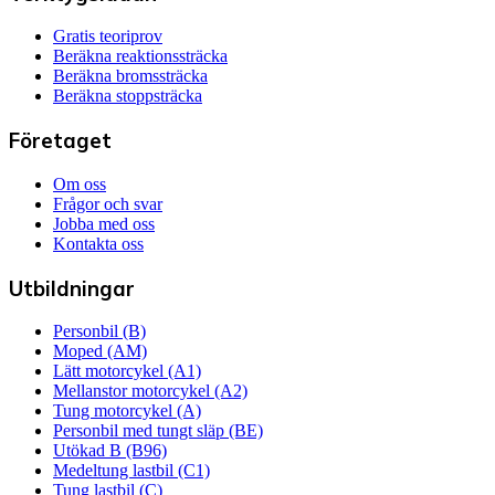
Gratis teoriprov
Beräkna reaktionssträcka
Beräkna bromssträcka
Beräkna stoppsträcka
Företaget
Om oss
Frågor och svar
Jobba med oss
Kontakta oss
Utbildningar
Personbil (B)
Moped (AM)
Lätt motorcykel (A1)
Mellanstor motorcykel (A2)
Tung motorcykel (A)
Personbil med tungt släp (BE)
Utökad B (B96)
Medeltung lastbil (C1)
Tung lastbil (C)