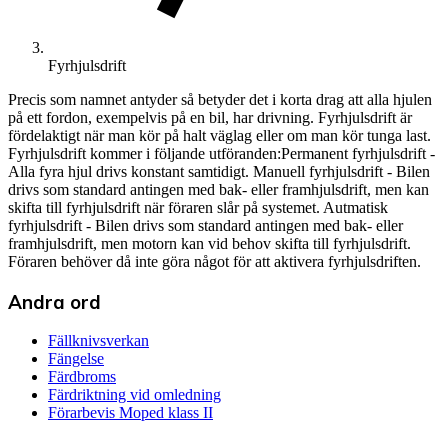
Fyrhjulsdrift
Precis som namnet antyder så betyder det i korta drag att alla hjulen
på ett fordon, exempelvis på en bil, har drivning. Fyrhjulsdrift är
fördelaktigt när man kör på halt väglag eller om man kör tunga last.
Fyrhjulsdrift kommer i följande utföranden:Permanent fyrhjulsdrift -
Alla fyra hjul drivs konstant samtidigt. Manuell fyrhjulsdrift - Bilen
drivs som standard antingen med bak- eller framhjulsdrift, men kan
skifta till fyrhjulsdrift när föraren slår på systemet. Autmatisk
fyrhjulsdrift - Bilen drivs som standard antingen med bak- eller
framhjulsdrift, men motorn kan vid behov skifta till fyrhjulsdrift.
Föraren behöver då inte göra något för att aktivera fyrhjulsdriften.
Andra ord
Fällknivsverkan
Fängelse
Färdbroms
Färdriktning vid omledning
Förarbevis Moped klass II