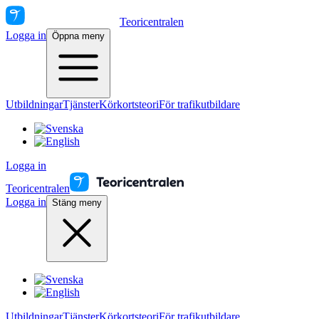
Teoricentralen
Logga in
Öppna meny
Utbildningar
Tjänster
Körkortsteori
För trafikutbildare
Logga in
Teoricentralen
Logga in
Stäng meny
Utbildningar
Tjänster
Körkortsteori
För trafikutbildare