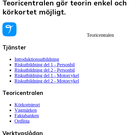
Teoricentralen gör teorin enkel och
körkortet möjligt.
Teoricentralen
Tjänster
Introduktionsutbildning
Riskutbildning del 1 - Personbil
Riskutbildning del 2 - Personbil
Riskutbildning del 1 - Motorcykel
Riskutbildning del 2 - Motorcykel
Teoricentralen
Körkortsteori
Vägmärken
Faktabanken
Ordlista
Verktygslådan