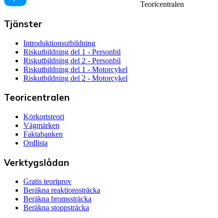
Teoricentralen
Tjänster
Introduktionsutbildning
Riskutbildning del 1 - Personbil
Riskutbildning del 2 - Personbil
Riskutbildning del 1 - Motorcykel
Riskutbildning del 2 - Motorcykel
Teoricentralen
Körkortsteori
Vägmärken
Faktabanken
Ordlista
Verktygslådan
Gratis teoriprov
Beräkna reaktionssträcka
Beräkna bromssträcka
Beräkna stoppsträcka