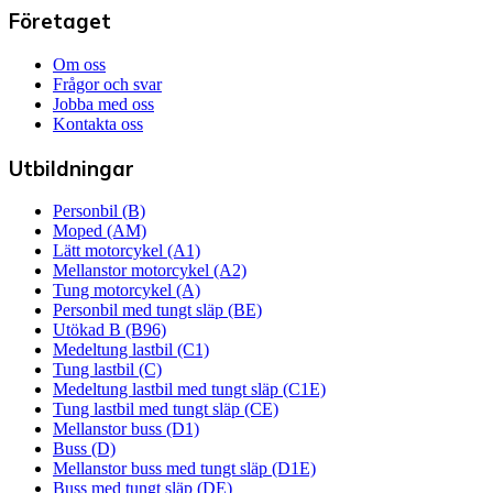
Företaget
Om oss
Frågor och svar
Jobba med oss
Kontakta oss
Utbildningar
Personbil (B)
Moped (AM)
Lätt motorcykel (A1)
Mellanstor motorcykel (A2)
Tung motorcykel (A)
Personbil med tungt släp (BE)
Utökad B (B96)
Medeltung lastbil (C1)
Tung lastbil (C)
Medeltung lastbil med tungt släp (C1E)
Tung lastbil med tungt släp (CE)
Mellanstor buss (D1)
Buss (D)
Mellanstor buss med tungt släp (D1E)
Buss med tungt släp (DE)