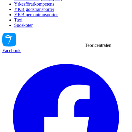
Yrkesförarkompetens
YKB godstransporter
YKB persontransporter
Taxi
Snöskoter
Teoricentralen
Facebook