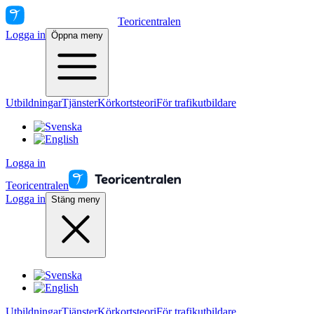
Teoricentralen
Logga in
Öppna meny
Utbildningar
Tjänster
Körkortsteori
För trafikutbildare
Logga in
Teoricentralen
Logga in
Stäng meny
Utbildningar
Tjänster
Körkortsteori
För trafikutbildare