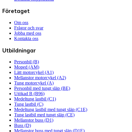
Företaget
Om oss
Frågor och svar
Jobba med oss
Kontakta oss
Utbildningar
Personbil (B)
Moped (AM)
Lätt motorcykel (A1)
Mellanstor motorcykel (A2)
Tung motorcykel (A)
Personbil med tungt släp (BE)
Utökad B (B96)
Medeltung lastbil (C1)
Tung lastbil (C)
Medeltung lastbil med tungt släp (C1E)
Tung lastbil med tungt släp (CE)
Mellanstor buss (D1)
Buss (D)
Mellanstor buss med tungt släp (D1E)