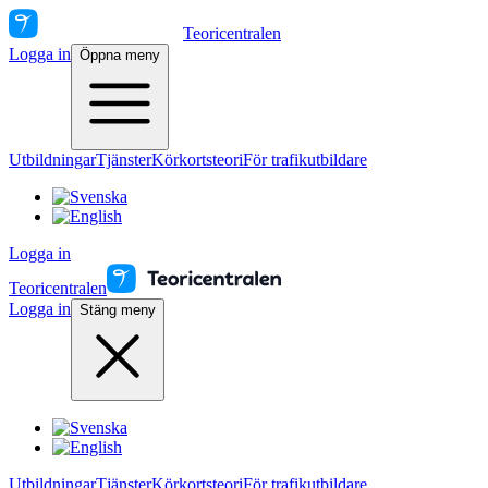
Teoricentralen
Logga in
Öppna meny
Utbildningar
Tjänster
Körkortsteori
För trafikutbildare
Logga in
Teoricentralen
Logga in
Stäng meny
Utbildningar
Tjänster
Körkortsteori
För trafikutbildare