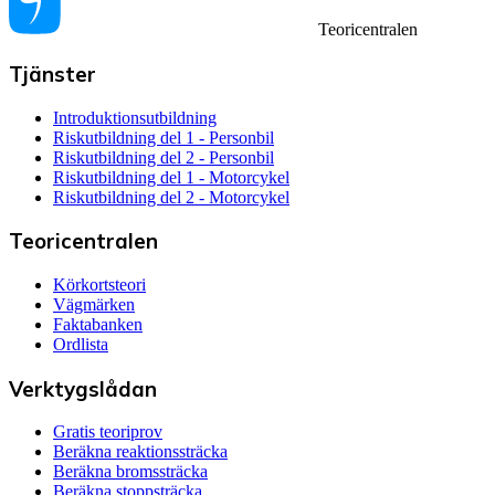
Teoricentralen
Tjänster
Introduktionsutbildning
Riskutbildning del 1 - Personbil
Riskutbildning del 2 - Personbil
Riskutbildning del 1 - Motorcykel
Riskutbildning del 2 - Motorcykel
Teoricentralen
Körkortsteori
Vägmärken
Faktabanken
Ordlista
Verktygslådan
Gratis teoriprov
Beräkna reaktionssträcka
Beräkna bromssträcka
Beräkna stoppsträcka