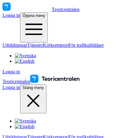
Teoricentralen
Logga in
Öppna meny
Utbildningar
Tjänster
Körkortsteori
För trafikutbildare
Logga in
Teoricentralen
Logga in
Stäng meny
Utbildningar
Tjänster
Körkortsteori
För trafikutbildare