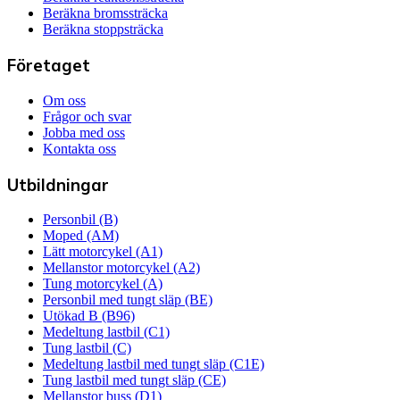
Beräkna bromssträcka
Beräkna stoppsträcka
Företaget
Om oss
Frågor och svar
Jobba med oss
Kontakta oss
Utbildningar
Personbil (B)
Moped (AM)
Lätt motorcykel (A1)
Mellanstor motorcykel (A2)
Tung motorcykel (A)
Personbil med tungt släp (BE)
Utökad B (B96)
Medeltung lastbil (C1)
Tung lastbil (C)
Medeltung lastbil med tungt släp (C1E)
Tung lastbil med tungt släp (CE)
Mellanstor buss (D1)