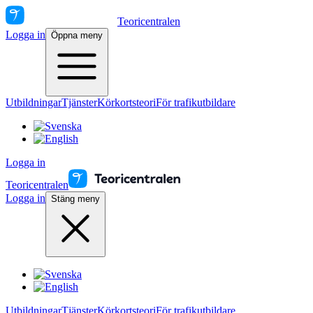
Teoricentralen
Logga in
Öppna meny
Utbildningar
Tjänster
Körkortsteori
För trafikutbildare
Logga in
Teoricentralen
Logga in
Stäng meny
Utbildningar
Tjänster
Körkortsteori
För trafikutbildare