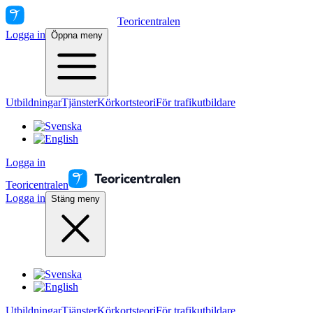
Teoricentralen
Logga in
Öppna meny
Utbildningar
Tjänster
Körkortsteori
För trafikutbildare
Logga in
Teoricentralen
Logga in
Stäng meny
Utbildningar
Tjänster
Körkortsteori
För trafikutbildare