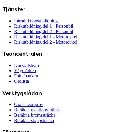
Tjänster
Introduktionsutbildning
Riskutbildning del 1 - Personbil
Riskutbildning del 2 - Personbil
Riskutbildning del 1 - Motorcykel
Riskutbildning del 2 - Motorcykel
Teoricentralen
Körkortsteori
Vägmärken
Faktabanken
Ordlista
Verktygslådan
Gratis teoriprov
Beräkna reaktionssträcka
Beräkna bromssträcka
Beräkna stoppsträcka