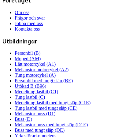
Företaget
Om oss
Frågor och svar
Jobba med oss
Kontakta oss
Utbildningar
Personbil (B)
Moped (AM)
Lätt motorcykel (A1)
Mellanstor motorcykel (A2)
Tung motorcykel (A)
Personbil med tungt släp (BE)
Utökad B (B96)
Medeltung lastbil (C1)
Tung lastbil (C)
Medeltung lastbil med tungt släp (C1E)
Tung lastbil med tungt släp (CE)
Mellanstor buss (D1)
Buss (D)
Mellanstor buss med tungt släp (D1E)
Buss med tungt släp (DE)
Yrkesförarkompetens