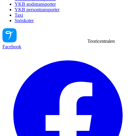
YKB godstransporter
YKB persontransporter
Taxi
Snöskoter
Teoricentralen
Facebook