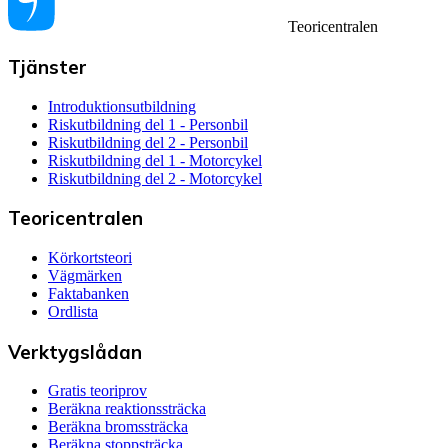
Teoricentralen
Tjänster
Introduktionsutbildning
Riskutbildning del 1 - Personbil
Riskutbildning del 2 - Personbil
Riskutbildning del 1 - Motorcykel
Riskutbildning del 2 - Motorcykel
Teoricentralen
Körkortsteori
Vägmärken
Faktabanken
Ordlista
Verktygslådan
Gratis teoriprov
Beräkna reaktionssträcka
Beräkna bromssträcka
Beräkna stoppsträcka