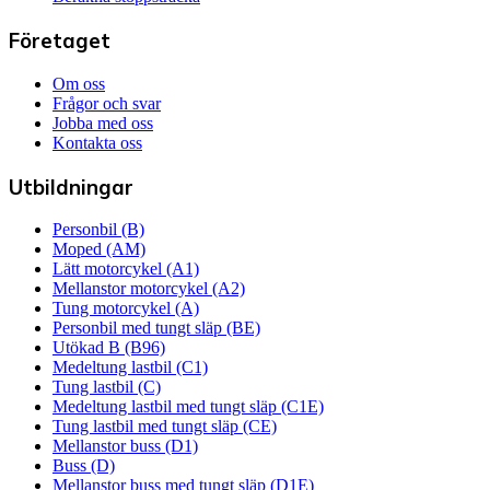
Företaget
Om oss
Frågor och svar
Jobba med oss
Kontakta oss
Utbildningar
Personbil (B)
Moped (AM)
Lätt motorcykel (A1)
Mellanstor motorcykel (A2)
Tung motorcykel (A)
Personbil med tungt släp (BE)
Utökad B (B96)
Medeltung lastbil (C1)
Tung lastbil (C)
Medeltung lastbil med tungt släp (C1E)
Tung lastbil med tungt släp (CE)
Mellanstor buss (D1)
Buss (D)
Mellanstor buss med tungt släp (D1E)