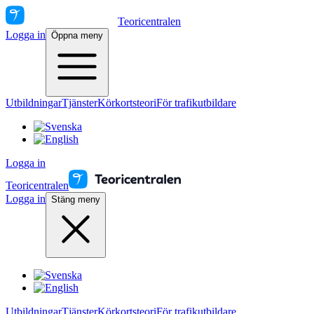
Teoricentralen
Logga in
Öppna meny
Utbildningar
Tjänster
Körkortsteori
För trafikutbildare
Logga in
Teoricentralen
Logga in
Stäng meny
Utbildningar
Tjänster
Körkortsteori
För trafikutbildare