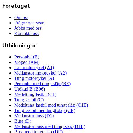
Företaget
Om oss
Frågor och svar
Jobba med oss
Kontakta oss
Utbildningar
Personbil (B)
Moped (AM)
Lätt motorcykel (A1)
Mellanstor motorcykel (A2)
Tung motorcykel (A)
Personbil med tungt släp (BE)
Utökad B (B96)
Medeltung lastbil (C1)
Tung lastbil (C)
Medeltung lastbil med tungt släp (C1E)
Tung lastbil med tungt släp (CE)
Mellanstor buss (D1)
Buss (D)
Mellanstor buss med tungt släp (D1E)
Buss med tungt släp (DE)