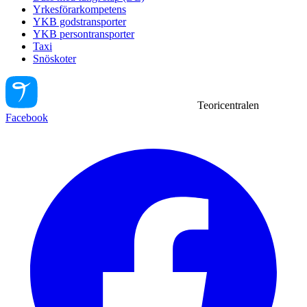
Yrkesförarkompetens
YKB godstransporter
YKB persontransporter
Taxi
Snöskoter
Teoricentralen
Facebook