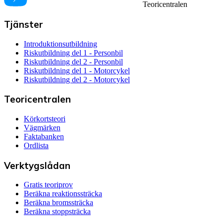
Teoricentralen
Tjänster
Introduktionsutbildning
Riskutbildning del 1 - Personbil
Riskutbildning del 2 - Personbil
Riskutbildning del 1 - Motorcykel
Riskutbildning del 2 - Motorcykel
Teoricentralen
Körkortsteori
Vägmärken
Faktabanken
Ordlista
Verktygslådan
Gratis teoriprov
Beräkna reaktionssträcka
Beräkna bromssträcka
Beräkna stoppsträcka