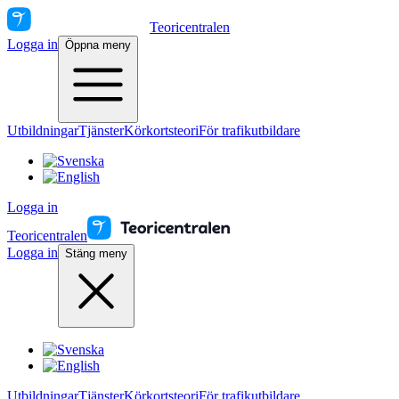
Teoricentralen
Logga in
Öppna meny
Utbildningar
Tjänster
Körkortsteori
För trafikutbildare
Logga in
Teoricentralen
Logga in
Stäng meny
Utbildningar
Tjänster
Körkortsteori
För trafikutbildare