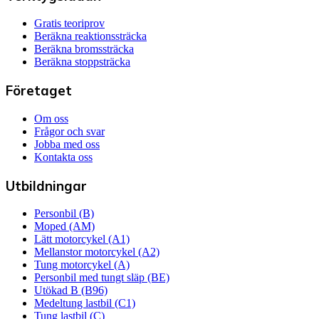
Gratis teoriprov
Beräkna reaktionssträcka
Beräkna bromssträcka
Beräkna stoppsträcka
Företaget
Om oss
Frågor och svar
Jobba med oss
Kontakta oss
Utbildningar
Personbil (B)
Moped (AM)
Lätt motorcykel (A1)
Mellanstor motorcykel (A2)
Tung motorcykel (A)
Personbil med tungt släp (BE)
Utökad B (B96)
Medeltung lastbil (C1)
Tung lastbil (C)