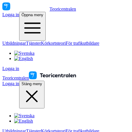
Teoricentralen
Logga in
Öppna meny
Utbildningar
Tjänster
Körkortsteori
För trafikutbildare
Logga in
Teoricentralen
Logga in
Stäng meny
Utbildningar
Tjänster
Körkortsteori
För trafikutbildare