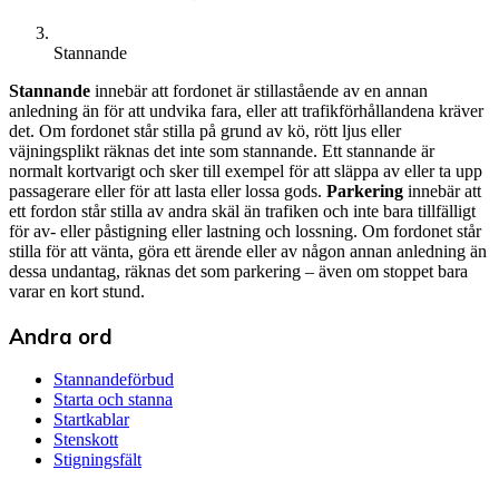
Stannande
Stannande
innebär att fordonet är stillastående av en annan
anledning än för att undvika fara, eller att trafikförhållandena kräver
det. Om fordonet står stilla på grund av kö, rött ljus eller
väjningsplikt räknas det inte som stannande. Ett stannande är
normalt kortvarigt och sker till exempel för att släppa av eller ta upp
passagerare eller för att lasta eller lossa gods.
Parkering
innebär att
ett fordon står stilla av andra skäl än trafiken och inte bara tillfälligt
för av- eller påstigning eller lastning och lossning. Om fordonet står
stilla för att vänta, göra ett ärende eller av någon annan anledning än
dessa undantag, räknas det som parkering – även om stoppet bara
varar en kort stund.
Andra ord
Stannandeförbud
Starta och stanna
Startkablar
Stenskott
Stigningsfält