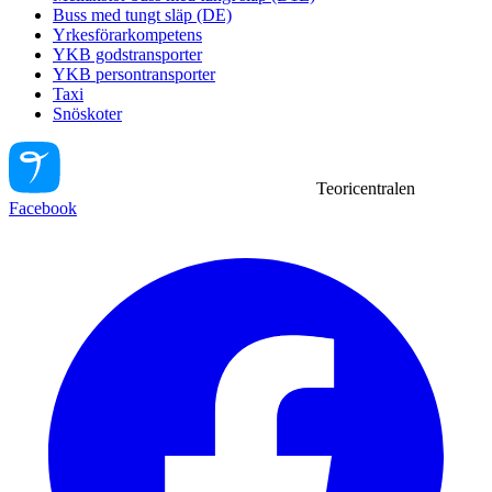
Buss med tungt släp (DE)
Yrkesförarkompetens
YKB godstransporter
YKB persontransporter
Taxi
Snöskoter
Teoricentralen
Facebook