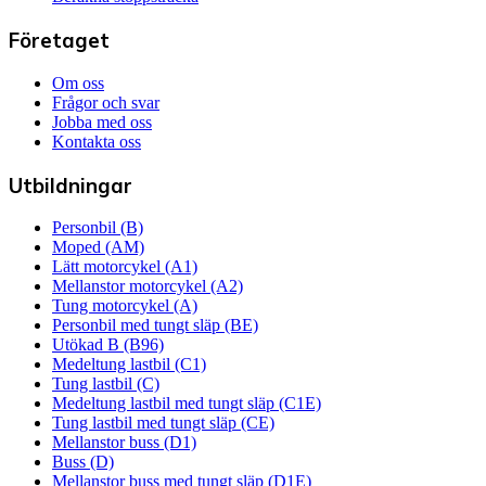
Företaget
Om oss
Frågor och svar
Jobba med oss
Kontakta oss
Utbildningar
Personbil (B)
Moped (AM)
Lätt motorcykel (A1)
Mellanstor motorcykel (A2)
Tung motorcykel (A)
Personbil med tungt släp (BE)
Utökad B (B96)
Medeltung lastbil (C1)
Tung lastbil (C)
Medeltung lastbil med tungt släp (C1E)
Tung lastbil med tungt släp (CE)
Mellanstor buss (D1)
Buss (D)
Mellanstor buss med tungt släp (D1E)