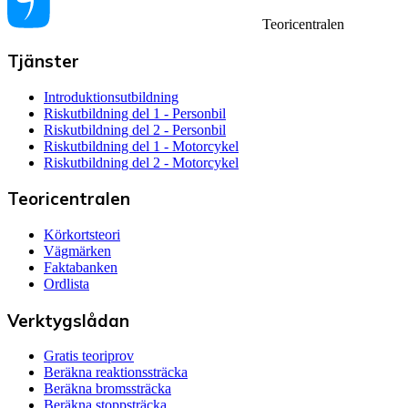
Teoricentralen
Tjänster
Introduktionsutbildning
Riskutbildning del 1 - Personbil
Riskutbildning del 2 - Personbil
Riskutbildning del 1 - Motorcykel
Riskutbildning del 2 - Motorcykel
Teoricentralen
Körkortsteori
Vägmärken
Faktabanken
Ordlista
Verktygslådan
Gratis teoriprov
Beräkna reaktionssträcka
Beräkna bromssträcka
Beräkna stoppsträcka