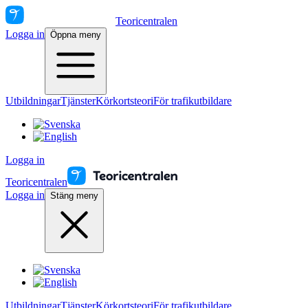
Teoricentralen
Logga in
Öppna meny
Utbildningar
Tjänster
Körkortsteori
För trafikutbildare
Logga in
Teoricentralen
Logga in
Stäng meny
Utbildningar
Tjänster
Körkortsteori
För trafikutbildare