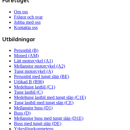
Företaget
Om oss
Frågor och svar
Jobba med oss
Kontakta oss
Utbildningar
Personbil (B)
Moped (AM)
Lätt motorcykel (A1)
Mellanstor motorcykel (A2)
Tung motorcykel (A)
Personbil med tungt släp (BE)
Utökad B (B96)
Medeltung lastbil (C1)
Tung lastbil (C)
Medeltung lastbil med tungt släp (C1E)
Tung lastbil med tungt släp (CE)
Mellanstor buss (D1)
Buss (D)
Mellanstor buss med tungt släp (D1E)
Buss med tungt släp (DE)
Yrkesförarkompetens