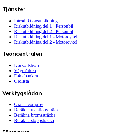
Tjänster
Introduktionsutbildning
Riskutbildning del 1 - Personbil
Riskutbildning del 2 - Personbil
Riskutbildning del 1 - Motorcykel
Riskutbildning del 2 - Motorcykel
Teoricentralen
Körkortsteori
Vägmärken
Faktabanken
Ordlista
Verktygslådan
Gratis teoriprov
Beräkna reaktionssträcka
Beräkna bromssträcka
Beräkna stoppsträcka