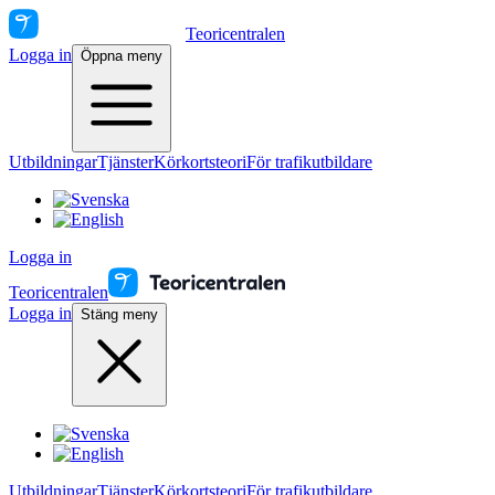
Teoricentralen
Logga in
Öppna meny
Utbildningar
Tjänster
Körkortsteori
För trafikutbildare
Logga in
Teoricentralen
Logga in
Stäng meny
Utbildningar
Tjänster
Körkortsteori
För trafikutbildare