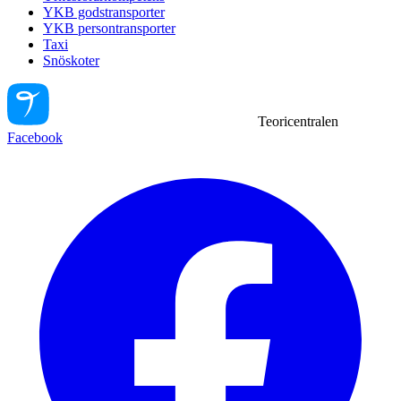
YKB godstransporter
YKB persontransporter
Taxi
Snöskoter
Teoricentralen
Facebook