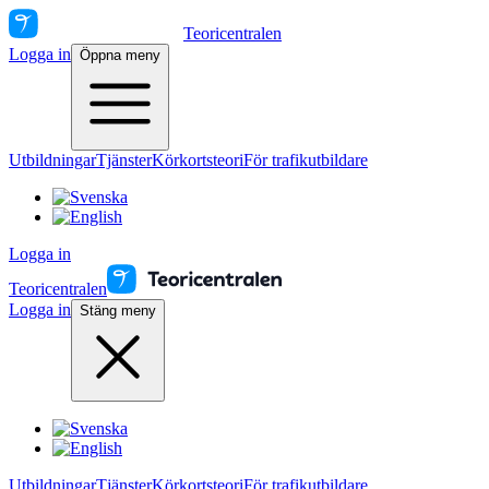
Teoricentralen
Logga in
Öppna meny
Utbildningar
Tjänster
Körkortsteori
För trafikutbildare
Logga in
Teoricentralen
Logga in
Stäng meny
Utbildningar
Tjänster
Körkortsteori
För trafikutbildare