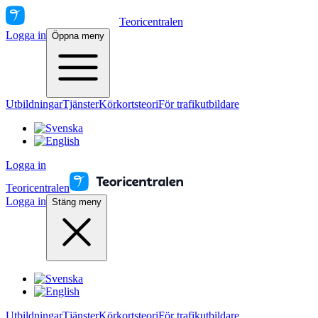
Teoricentralen
Logga in
Öppna meny
Utbildningar
Tjänster
Körkortsteori
För trafikutbildare
Logga in
Teoricentralen
Logga in
Stäng meny
Utbildningar
Tjänster
Körkortsteori
För trafikutbildare