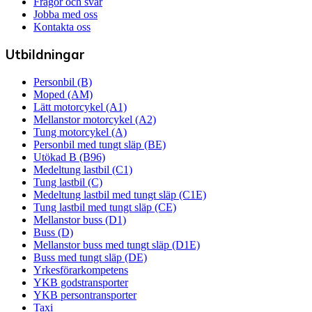
Frågor och svar
Jobba med oss
Kontakta oss
Utbildningar
Personbil (B)
Moped (AM)
Lätt motorcykel (A1)
Mellanstor motorcykel (A2)
Tung motorcykel (A)
Personbil med tungt släp (BE)
Utökad B (B96)
Medeltung lastbil (C1)
Tung lastbil (C)
Medeltung lastbil med tungt släp (C1E)
Tung lastbil med tungt släp (CE)
Mellanstor buss (D1)
Buss (D)
Mellanstor buss med tungt släp (D1E)
Buss med tungt släp (DE)
Yrkesförarkompetens
YKB godstransporter
YKB persontransporter
Taxi