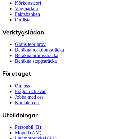
Körkortsteori
Vägmärken
Faktabanken
Ordlista
Verktygslådan
Gratis teoriprov
Beräkna reaktionssträcka
Beräkna bromssträcka
Beräkna stoppsträcka
Företaget
Om oss
Frågor och svar
Jobba med oss
Kontakta oss
Utbildningar
Personbil (B)
Moped (AM)
Lätt motorcykel (A1)