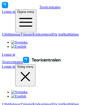
Teoricentralen
Logga in
Öppna meny
Utbildningar
Tjänster
Körkortsteori
För trafikutbildare
Logga in
Teoricentralen
Logga in
Stäng meny
Utbildningar
Tjänster
Körkortsteori
För trafikutbildare