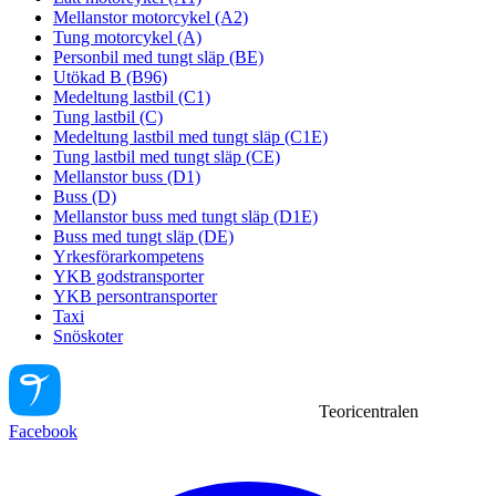
Mellanstor motorcykel (A2)
Tung motorcykel (A)
Personbil med tungt släp (BE)
Utökad B (B96)
Medeltung lastbil (C1)
Tung lastbil (C)
Medeltung lastbil med tungt släp (C1E)
Tung lastbil med tungt släp (CE)
Mellanstor buss (D1)
Buss (D)
Mellanstor buss med tungt släp (D1E)
Buss med tungt släp (DE)
Yrkesförarkompetens
YKB godstransporter
YKB persontransporter
Taxi
Snöskoter
Teoricentralen
Facebook