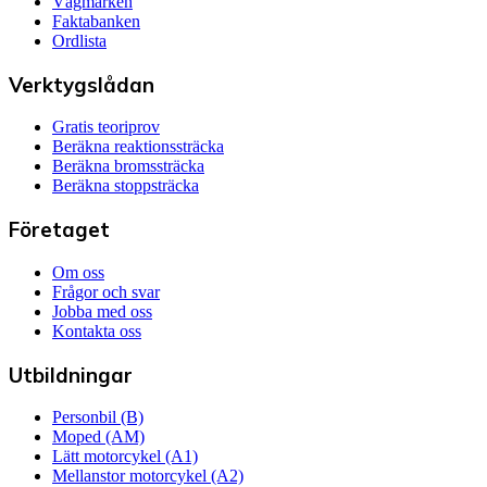
Vägmärken
Faktabanken
Ordlista
Verktygslådan
Gratis teoriprov
Beräkna reaktionssträcka
Beräkna bromssträcka
Beräkna stoppsträcka
Företaget
Om oss
Frågor och svar
Jobba med oss
Kontakta oss
Utbildningar
Personbil (B)
Moped (AM)
Lätt motorcykel (A1)
Mellanstor motorcykel (A2)