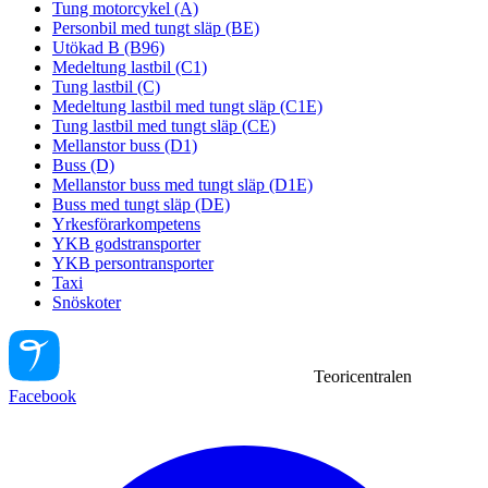
Tung motorcykel (A)
Personbil med tungt släp (BE)
Utökad B (B96)
Medeltung lastbil (C1)
Tung lastbil (C)
Medeltung lastbil med tungt släp (C1E)
Tung lastbil med tungt släp (CE)
Mellanstor buss (D1)
Buss (D)
Mellanstor buss med tungt släp (D1E)
Buss med tungt släp (DE)
Yrkesförarkompetens
YKB godstransporter
YKB persontransporter
Taxi
Snöskoter
Teoricentralen
Facebook