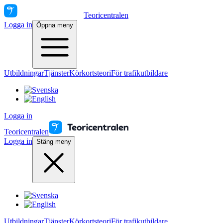
Teoricentralen
Logga in
Öppna meny
Utbildningar
Tjänster
Körkortsteori
För trafikutbildare
Logga in
Teoricentralen
Logga in
Stäng meny
Utbildningar
Tjänster
Körkortsteori
För trafikutbildare