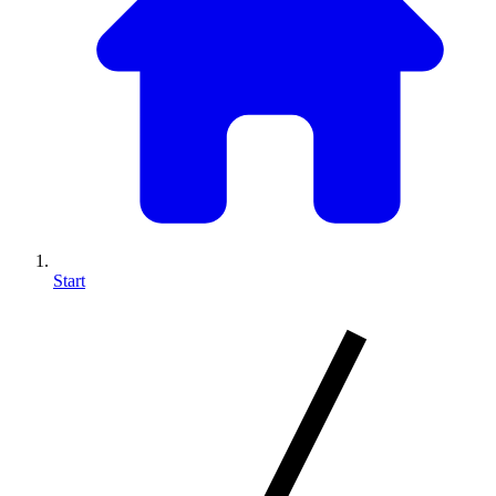
Start