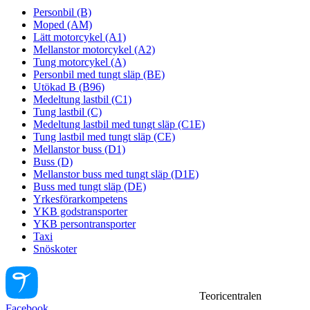
Personbil (B)
Moped (AM)
Lätt motorcykel (A1)
Mellanstor motorcykel (A2)
Tung motorcykel (A)
Personbil med tungt släp (BE)
Utökad B (B96)
Medeltung lastbil (C1)
Tung lastbil (C)
Medeltung lastbil med tungt släp (C1E)
Tung lastbil med tungt släp (CE)
Mellanstor buss (D1)
Buss (D)
Mellanstor buss med tungt släp (D1E)
Buss med tungt släp (DE)
Yrkesförarkompetens
YKB godstransporter
YKB persontransporter
Taxi
Snöskoter
Teoricentralen
Facebook