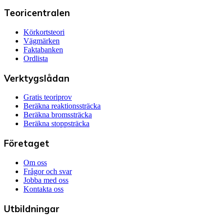
Teoricentralen
Körkortsteori
Vägmärken
Faktabanken
Ordlista
Verktygslådan
Gratis teoriprov
Beräkna reaktionssträcka
Beräkna bromssträcka
Beräkna stoppsträcka
Företaget
Om oss
Frågor och svar
Jobba med oss
Kontakta oss
Utbildningar