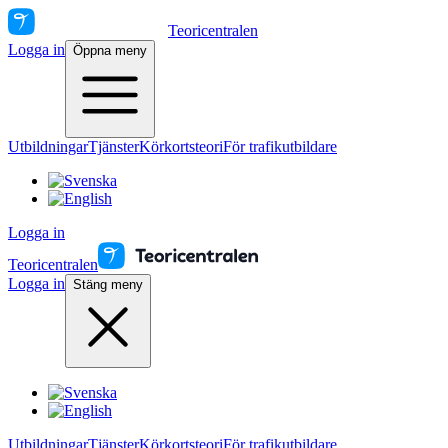
Teoricentralen
Logga in
Öppna meny
Utbildningar
Tjänster
Körkortsteori
För trafikutbildare
Logga in
Teoricentralen
Logga in
Stäng meny
Utbildningar
Tjänster
Körkortsteori
För trafikutbildare