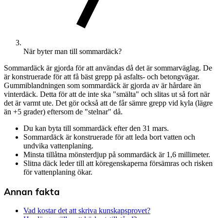
När byter man till sommardäck?
Sommardäck är gjorda för att användas då det är sommarväglag. De
är konstruerade för att få bäst grepp på asfalts- och betongvägar.
Gummiblandningen som sommardäck är gjorda av är hårdare än
vinterdäck. Detta för att de inte ska "smälta" och slitas ut så fort när
det är varmt ute. Det gör också att de får sämre grepp vid kyla (lägre
än +5 grader) eftersom de "stelnar" då.
Du kan byta till sommardäck efter den 31 mars.
Sommardäck är konstruerade för att leda bort vatten och
undvika vattenplaning.
Minsta tillåtna mönsterdjup på sommardäck är 1,6 millimeter.
Slitna däck leder till att köregenskaperna försämras och risken
för vattenplaning ökar.
Annan fakta
Vad kostar det att skriva kunskapsprovet?