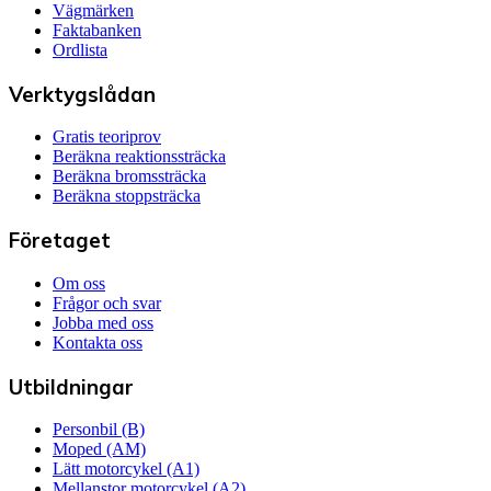
Vägmärken
Faktabanken
Ordlista
Verktygslådan
Gratis teoriprov
Beräkna reaktionssträcka
Beräkna bromssträcka
Beräkna stoppsträcka
Företaget
Om oss
Frågor och svar
Jobba med oss
Kontakta oss
Utbildningar
Personbil (B)
Moped (AM)
Lätt motorcykel (A1)
Mellanstor motorcykel (A2)