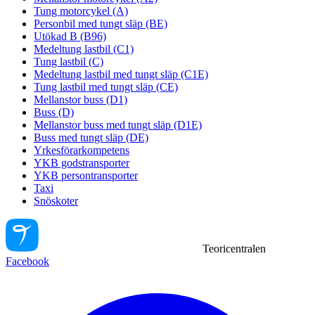
Tung motorcykel (A)
Personbil med tungt släp (BE)
Utökad B (B96)
Medeltung lastbil (C1)
Tung lastbil (C)
Medeltung lastbil med tungt släp (C1E)
Tung lastbil med tungt släp (CE)
Mellanstor buss (D1)
Buss (D)
Mellanstor buss med tungt släp (D1E)
Buss med tungt släp (DE)
Yrkesförarkompetens
YKB godstransporter
YKB persontransporter
Taxi
Snöskoter
Teoricentralen
Facebook