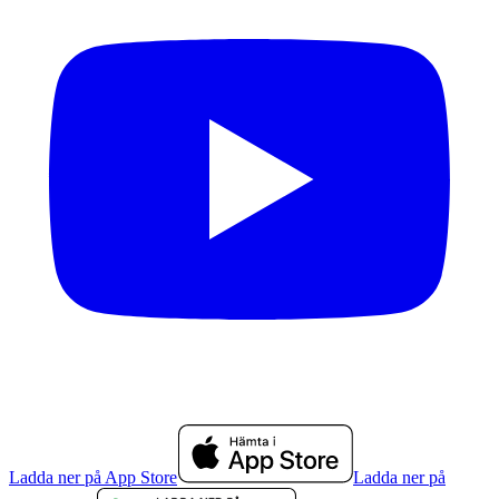
Ladda ner på App Store
Ladda ner på