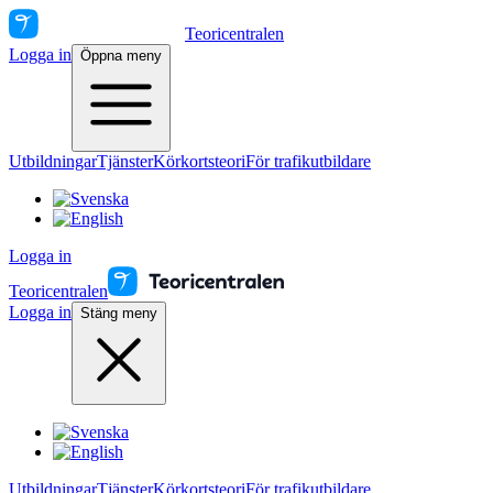
Teoricentralen
Logga in
Öppna meny
Utbildningar
Tjänster
Körkortsteori
För trafikutbildare
Logga in
Teoricentralen
Logga in
Stäng meny
Utbildningar
Tjänster
Körkortsteori
För trafikutbildare