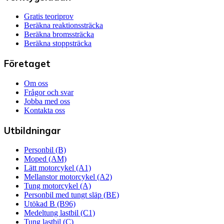
Gratis teoriprov
Beräkna reaktionssträcka
Beräkna bromssträcka
Beräkna stoppsträcka
Företaget
Om oss
Frågor och svar
Jobba med oss
Kontakta oss
Utbildningar
Personbil (B)
Moped (AM)
Lätt motorcykel (A1)
Mellanstor motorcykel (A2)
Tung motorcykel (A)
Personbil med tungt släp (BE)
Utökad B (B96)
Medeltung lastbil (C1)
Tung lastbil (C)