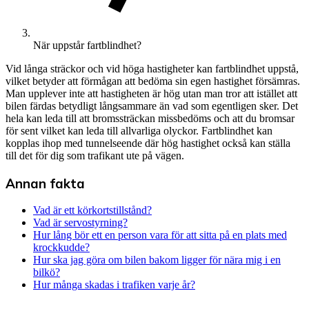
När uppstår fartblindhet?
Vid långa sträckor och vid höga hastigheter kan fartblindhet uppstå,
vilket betyder att förmågan att bedöma sin egen hastighet försämras.
Man upplever inte att hastigheten är hög utan man tror att istället att
bilen färdas betydligt långsammare än vad som egentligen sker. Det
hela kan leda till att bromssträckan missbedöms och att du bromsar
för sent vilket kan leda till allvarliga olyckor. Fartblindhet kan
kopplas ihop med tunnelseende där hög hastighet också kan ställa
till det för dig som trafikant ute på vägen.
Annan fakta
Vad är ett körkortstillstånd?
Vad är servostyrning?
Hur lång bör ett en person vara för att sitta på en plats med
krockkudde?
Hur ska jag göra om bilen bakom ligger för nära mig i en
bilkö?
Hur många skadas i trafiken varje år?