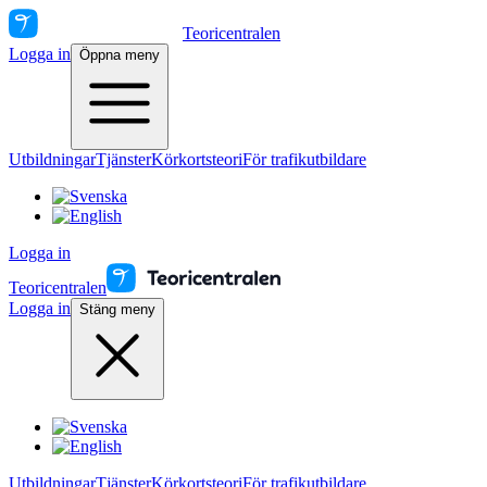
Teoricentralen
Logga in
Öppna meny
Utbildningar
Tjänster
Körkortsteori
För trafikutbildare
Logga in
Teoricentralen
Logga in
Stäng meny
Utbildningar
Tjänster
Körkortsteori
För trafikutbildare