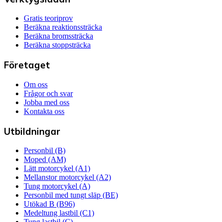
Gratis teoriprov
Beräkna reaktionssträcka
Beräkna bromssträcka
Beräkna stoppsträcka
Företaget
Om oss
Frågor och svar
Jobba med oss
Kontakta oss
Utbildningar
Personbil (B)
Moped (AM)
Lätt motorcykel (A1)
Mellanstor motorcykel (A2)
Tung motorcykel (A)
Personbil med tungt släp (BE)
Utökad B (B96)
Medeltung lastbil (C1)
Tung lastbil (C)