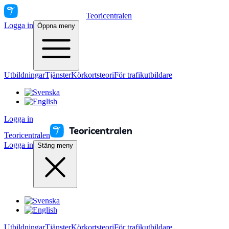
Teoricentralen
Logga in
Öppna meny
Utbildningar
Tjänster
Körkortsteori
För trafikutbildare
Logga in
Teoricentralen
Logga in
Stäng meny
Utbildningar
Tjänster
Körkortsteori
För trafikutbildare