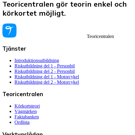
Teoricentralen gör teorin enkel och
körkortet möjligt.
Teoricentralen
Tjänster
Introduktionsutbildning
Riskutbildning del 1 - Personbil
Riskutbildning del 2 - Personbil
Riskutbildning del 1 - Motorcykel
Riskutbildning del 2 - Motorcykel
Teoricentralen
Körkortsteori
Vägmärken
Faktabanken
Ordlista
Verktygslådan