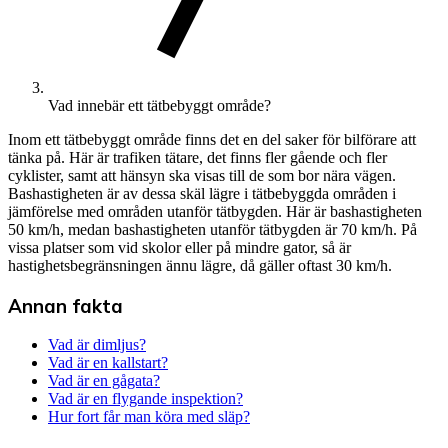
Vad innebär ett tätbebyggt område?
Inom ett tätbebyggt område finns det en del saker för bilförare att
tänka på. Här är trafiken tätare, det finns fler gående och fler
cyklister, samt att hänsyn ska visas till de som bor nära vägen.
Bashastigheten är av dessa skäl lägre i tätbebyggda områden i
jämförelse med områden utanför tätbygden. Här är bashastigheten
50 km/h, medan bashastigheten utanför tätbygden är 70 km/h. På
vissa platser som vid skolor eller på mindre gator, så är
hastighetsbegränsningen ännu lägre, då gäller oftast 30 km/h.
Annan fakta
Vad är dimljus?
Vad är en kallstart?
Vad är en gågata?
Vad är en flygande inspektion?
Hur fort får man köra med släp?