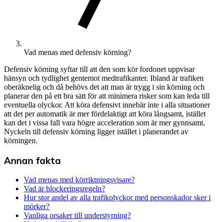
Vad menas med defensiv körning?
Defensiv körning syftar till att den som kör fordonet uppvisar
hänsyn och tydlighet gentemot medtrafikanter. Ibland är trafiken
oberäknelig och då behövs det att man är trygg i sin körning och
planerar den på ett bra sätt för att minimera risker som kan leda till
eventuella olyckor. Att köra defensivt innebär inte i alla situationer
att det per automatik är mer fördelaktigt att köra långsamt, istället
kan det i vissa fall vara högre acceleration som är mer gynnsamt.
Nyckeln till defensiv körning ligger istället i planerandet av
körningen.
Annan fakta
Vad menas med körriktningsvisare?
Vad är blockeringsregeln?
Hur stor andel av alla trafikolyckor med personskador sker i
mörker?
Vanliga orsaker till understyrning?