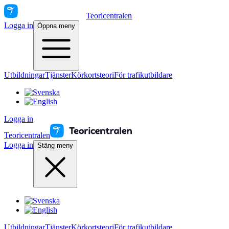
Teoricentralen
Logga in
Öppna meny
Utbildningar
Tjänster
Körkortsteori
För trafikutbildare
Logga in
Teoricentralen
Logga in
Stäng meny
Utbildningar
Tjänster
Körkortsteori
För trafikutbildare