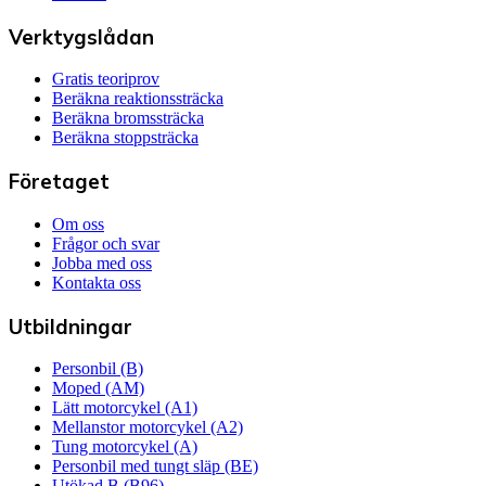
Verktygslådan
Gratis teoriprov
Beräkna reaktionssträcka
Beräkna bromssträcka
Beräkna stoppsträcka
Företaget
Om oss
Frågor och svar
Jobba med oss
Kontakta oss
Utbildningar
Personbil (B)
Moped (AM)
Lätt motorcykel (A1)
Mellanstor motorcykel (A2)
Tung motorcykel (A)
Personbil med tungt släp (BE)
Utökad B (B96)