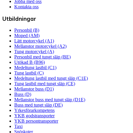
Jobba med oss
Kontakta oss
Utbildningar
Personbil (B)
Moped (AM)
Lätt motorcykel (A1)
Mellanstor motorcykel (A2)
Tung motorcykel (A)
Personbil med tungt släp (BE)
Utökad B (B96)
Medeltung lastbil (C1)
Tung lastbil (C)
Medeltung lastbil med tungt släp (C1E)
Tung lastbil med tungt släp (CE)
Mellanstor buss (D1)
Buss (D)
Mellanstor buss med tungt släp (D1E)
Buss med tungt släp (DE)
Yrkesförarkompetens
YKB godstransporter
YKB persontransporter
Taxi
Snöskoter