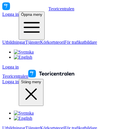
Teoricentralen
Logga in
Öppna meny
Utbildningar
Tjänster
Körkortsteori
För trafikutbildare
Logga in
Teoricentralen
Logga in
Stäng meny
Utbildningar
Tjänster
Körkortsteori
För trafikutbildare