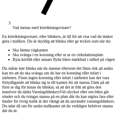
Vad menas med körriktningsvisare?
En körriktningsvisare, eller blinkers, är till för att visa vad du tänker
göra i trafiken. Du är skyldig att blinka eller ge tecken som när du:
Ska lämna vägkanten
Ska svänga i en korsning eller ut ur en cirkulationsplats
Byta körfält eller annars flytta bilen märkbart i sidled på vägen
Du måste inte blinka när du stannar eftersom det finns risk att andra
kan tro att du ska svänga om du har en korsning eller infart i
närheten. Finns ingen korsning eller infart i närheten kan det vara
förtydligande att blinka sig in till kanten för att stanna.Tänk på att
först se dig för innan du blinkar, så att det är fritt att göra den
manöver du tänkt.VarningsblinkersVid olyckor eller om bilen går
sönder och du tvingas stanna på en plats där du kan utgöra fara eller
hinder för övrig trafik är det viktigt att du använder varningsblinkers.
Du talar då om för andra trafikanter att du verkligen behöver stanna
där du är.