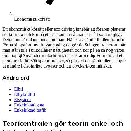
Ekonomiskt körsätt
Ett ekonomiskt körsätt eller eco driving innebär att föraren planerar
sin körning och kör på ett sätt som är så bränslesnålt som möjligt.
Detta innebär bland annat att man: Håller avstånd till bilen framför
för att slippa bromsa in varje gång de gör detStänger av motorn när
man står stilla i bilköHåller hastigheten och kör på en så hög växel
om möjligtAnvänder motorbroms när det är möjligtFörutom att ett
ekonomiskt körsätt sparar bränsle, så gör det också att bilen släpper
ut mindre hälsofarliga avgaser och att olycksrisken minskar.
Andra ord
Elbil
Elhybridbil
Elsystem
Enkelriktad gata
Enkelriktad trafik
Teoricentralen gör teorin enkel och