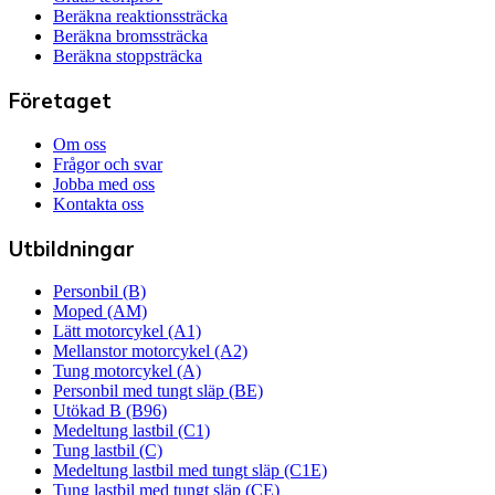
Beräkna reaktionssträcka
Beräkna bromssträcka
Beräkna stoppsträcka
Företaget
Om oss
Frågor och svar
Jobba med oss
Kontakta oss
Utbildningar
Personbil (B)
Moped (AM)
Lätt motorcykel (A1)
Mellanstor motorcykel (A2)
Tung motorcykel (A)
Personbil med tungt släp (BE)
Utökad B (B96)
Medeltung lastbil (C1)
Tung lastbil (C)
Medeltung lastbil med tungt släp (C1E)
Tung lastbil med tungt släp (CE)