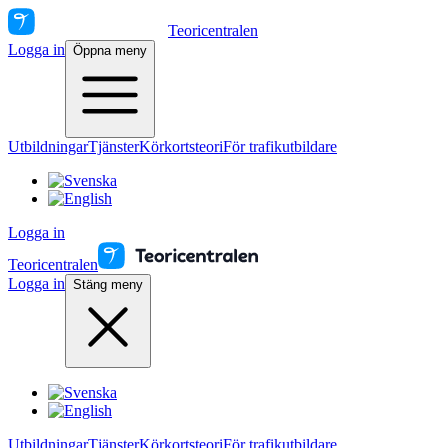
Teoricentralen
Logga in
Öppna meny
Utbildningar
Tjänster
Körkortsteori
För trafikutbildare
Logga in
Teoricentralen
Logga in
Stäng meny
Utbildningar
Tjänster
Körkortsteori
För trafikutbildare