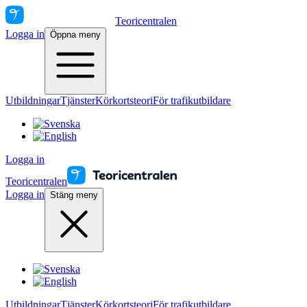
Teoricentralen
Logga in
Öppna meny
Utbildningar
Tjänster
Körkortsteori
För trafikutbildare
Logga in
Teoricentralen
Logga in
Stäng meny
Utbildningar
Tjänster
Körkortsteori
För trafikutbildare