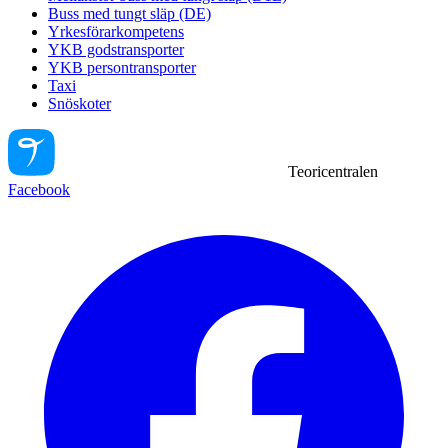
Buss med tungt släp (DE)
Yrkesförarkompetens
YKB godstransporter
YKB persontransporter
Taxi
Snöskoter
Teoricentralen
Facebook