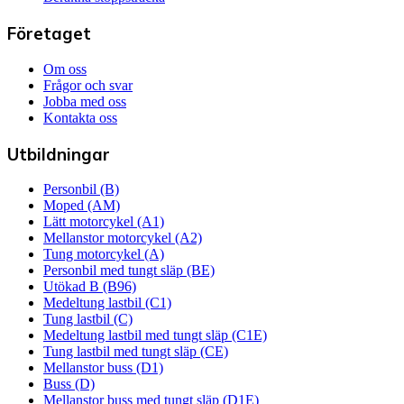
Företaget
Om oss
Frågor och svar
Jobba med oss
Kontakta oss
Utbildningar
Personbil (B)
Moped (AM)
Lätt motorcykel (A1)
Mellanstor motorcykel (A2)
Tung motorcykel (A)
Personbil med tungt släp (BE)
Utökad B (B96)
Medeltung lastbil (C1)
Tung lastbil (C)
Medeltung lastbil med tungt släp (C1E)
Tung lastbil med tungt släp (CE)
Mellanstor buss (D1)
Buss (D)
Mellanstor buss med tungt släp (D1E)