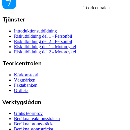
Teoricentralen
Tjänster
Introduktionsutbildning
Riskutbildning del 1 - Personbil
Riskutbildning del 2 - Personbil
Riskutbildning del 1 - Motorcykel
Riskutbildning del 2 - Motorcykel
Teoricentralen
Körkortsteori
Vägmärken
Faktabanken
Ordlista
Verktygslådan
Gratis teoriprov
Beräkna reaktionssträcka
Beräkna bromssträcka
Beräkna stoppsträcka