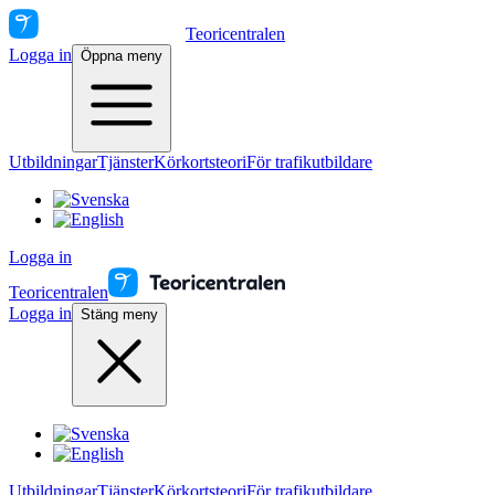
Teoricentralen
Logga in
Öppna meny
Utbildningar
Tjänster
Körkortsteori
För trafikutbildare
Logga in
Teoricentralen
Logga in
Stäng meny
Utbildningar
Tjänster
Körkortsteori
För trafikutbildare