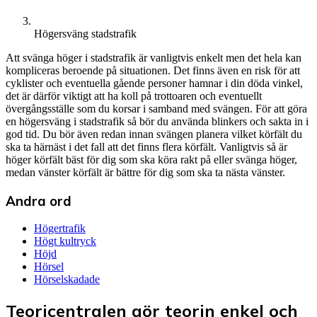
Högersväng stadstrafik
Att svänga höger i stadstrafik är vanligtvis enkelt men det hela kan
kompliceras beroende på situationen. Det finns även en risk för att
cyklister och eventuella gående personer hamnar i din döda vinkel,
det är därför viktigt att ha koll på trottoaren och eventuellt
övergångsställe som du korsar i samband med svängen. För att göra
en högersväng i stadstrafik så bör du använda blinkers och sakta in i
god tid. Du bör även redan innan svängen planera vilket körfält du
ska ta härnäst i det fall att det finns flera körfält. Vanligtvis så är
höger körfält bäst för dig som ska köra rakt på eller svänga höger,
medan vänster körfält är bättre för dig som ska ta nästa vänster.
Andra ord
Högertrafik
Högt kultryck
Höjd
Hörsel
Hörselskadade
Teoricentralen gör teorin enkel och