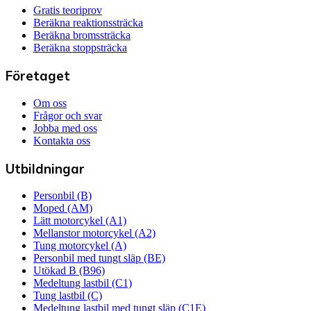
Gratis teoriprov
Beräkna reaktionssträcka
Beräkna bromssträcka
Beräkna stoppsträcka
Företaget
Om oss
Frågor och svar
Jobba med oss
Kontakta oss
Utbildningar
Personbil (B)
Moped (AM)
Lätt motorcykel (A1)
Mellanstor motorcykel (A2)
Tung motorcykel (A)
Personbil med tungt släp (BE)
Utökad B (B96)
Medeltung lastbil (C1)
Tung lastbil (C)
Medeltung lastbil med tungt släp (C1E)