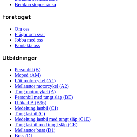
Beräkna stoppsträcka
Företaget
Om oss
Frågor och svar
Jobba med oss
Kontakta oss
Utbildningar
Personbil (B)
Moped (AM)
Lätt motorcykel (A1)
Mellanstor motorcykel (A2)
Tung motorcykel (A)
Personbil med tungt släp (BE)
Utökad B (B96)
Medeltung lastbil (C1)
Tung lastbil (C)
Medeltung lastbil med tungt släp (C1E)
Tung lastbil med tungt släp (CE)
Mellanstor buss (D1)
Buss (D)