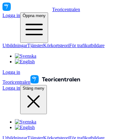
Teoricentralen
Logga in
Öppna meny
Utbildningar
Tjänster
Körkortsteori
För trafikutbildare
Logga in
Teoricentralen
Logga in
Stäng meny
Utbildningar
Tjänster
Körkortsteori
För trafikutbildare