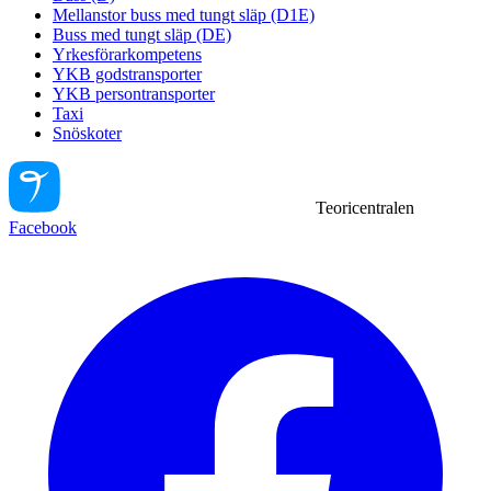
Mellanstor buss med tungt släp (D1E)
Buss med tungt släp (DE)
Yrkesförarkompetens
YKB godstransporter
YKB persontransporter
Taxi
Snöskoter
Teoricentralen
Facebook