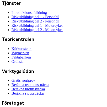
Tjänster
Introduktionsutbildning
Riskutbildning del 1 - Personbil
Riskutbildning del 2 - Personbil
Riskutbildning del 1 - Motorcykel
Riskutbildning del 2 - Motorcykel
Teoricentralen
Körkortsteori
Vägmärken
Faktabanken
Ordlista
Verktygslådan
Gratis teoriprov
Beräkna reaktionssträcka
Beräkna bromssträcka
Beräkna stoppsträcka
Företaget