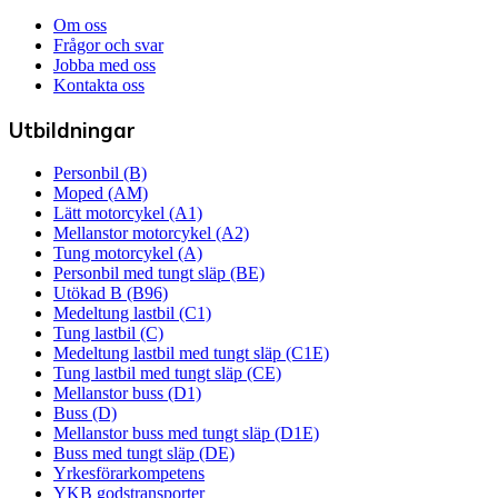
Om oss
Frågor och svar
Jobba med oss
Kontakta oss
Utbildningar
Personbil (B)
Moped (AM)
Lätt motorcykel (A1)
Mellanstor motorcykel (A2)
Tung motorcykel (A)
Personbil med tungt släp (BE)
Utökad B (B96)
Medeltung lastbil (C1)
Tung lastbil (C)
Medeltung lastbil med tungt släp (C1E)
Tung lastbil med tungt släp (CE)
Mellanstor buss (D1)
Buss (D)
Mellanstor buss med tungt släp (D1E)
Buss med tungt släp (DE)
Yrkesförarkompetens
YKB godstransporter