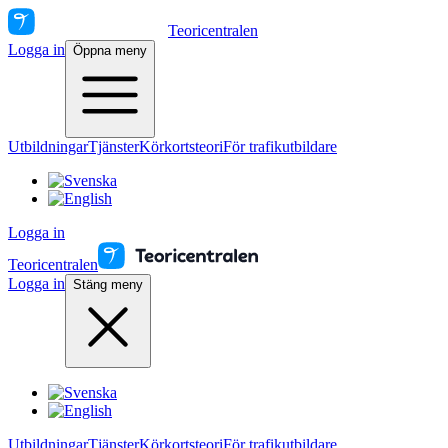
Teoricentralen
Logga in
Öppna meny
Utbildningar
Tjänster
Körkortsteori
För trafikutbildare
Logga in
Teoricentralen
Logga in
Stäng meny
Utbildningar
Tjänster
Körkortsteori
För trafikutbildare