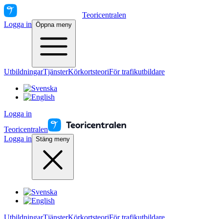
Teoricentralen
Logga in
Öppna meny
Utbildningar
Tjänster
Körkortsteori
För trafikutbildare
Logga in
Teoricentralen
Logga in
Stäng meny
Utbildningar
Tjänster
Körkortsteori
För trafikutbildare