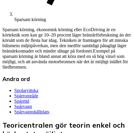
Sparsam körning
Sparsam körning, ekonomisk körning eller EcoDriving är en
körteknik som kan ge 10–20 procent lägre bränsleförbrukning än det
körsätt som de flesta har idag. Tekniken är framtagen för att minska
bilismens miljöpåverkan, men den medför samtidigt påtagligt lägre
bränslekostnader och mindre slitage på fordonet.Exempel på
sparsam körning är bland annat att köra med en så hög växel som
möjligt, och att använda motorbromsen när det är möjligt istället för
färdbromsen.
Andra ord
Spolarvätska
Spärrområde
Spärrtid
Spårvagn
Spårvagnshållplats
Teoricentralen gör teorin enkel och