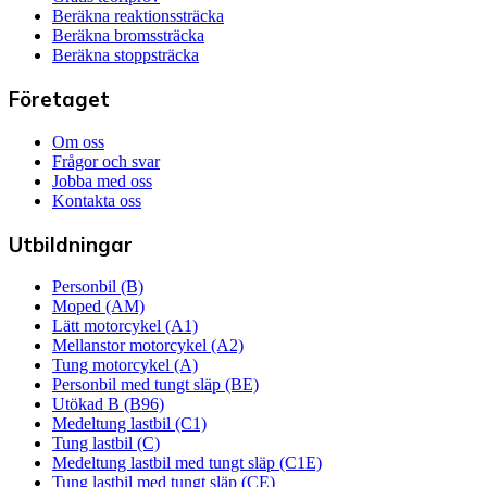
Beräkna reaktionssträcka
Beräkna bromssträcka
Beräkna stoppsträcka
Företaget
Om oss
Frågor och svar
Jobba med oss
Kontakta oss
Utbildningar
Personbil (B)
Moped (AM)
Lätt motorcykel (A1)
Mellanstor motorcykel (A2)
Tung motorcykel (A)
Personbil med tungt släp (BE)
Utökad B (B96)
Medeltung lastbil (C1)
Tung lastbil (C)
Medeltung lastbil med tungt släp (C1E)
Tung lastbil med tungt släp (CE)