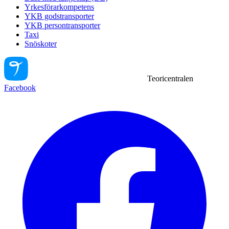
Yrkesförarkompetens
YKB godstransporter
YKB persontransporter
Taxi
Snöskoter
Teoricentralen
Facebook