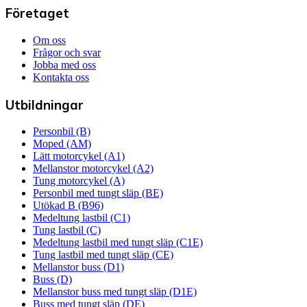
Företaget
Om oss
Frågor och svar
Jobba med oss
Kontakta oss
Utbildningar
Personbil (B)
Moped (AM)
Lätt motorcykel (A1)
Mellanstor motorcykel (A2)
Tung motorcykel (A)
Personbil med tungt släp (BE)
Utökad B (B96)
Medeltung lastbil (C1)
Tung lastbil (C)
Medeltung lastbil med tungt släp (C1E)
Tung lastbil med tungt släp (CE)
Mellanstor buss (D1)
Buss (D)
Mellanstor buss med tungt släp (D1E)
Buss med tungt släp (DE)