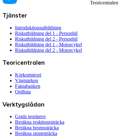
Teoricentralen
Tjänster
Introduktionsutbildning
Riskutbildning del 1 - Personbil
Riskutbildning del 2 - Personbil
Riskutbildning del 1 - Motorcykel
Riskutbildning del 2 - Motorcykel
Teoricentralen
Körkortsteori
Vägmärken
Faktabanken
Ordlista
Verktygslådan
Gratis teoriprov
Beräkna reaktionssträcka
Beräkna bromssträcka
Beräkna stoppsträcka