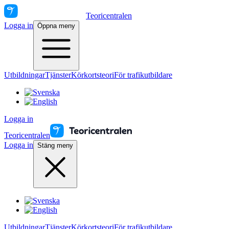
Teoricentralen
Logga in
Öppna meny
Utbildningar
Tjänster
Körkortsteori
För trafikutbildare
Logga in
Teoricentralen
Logga in
Stäng meny
Utbildningar
Tjänster
Körkortsteori
För trafikutbildare