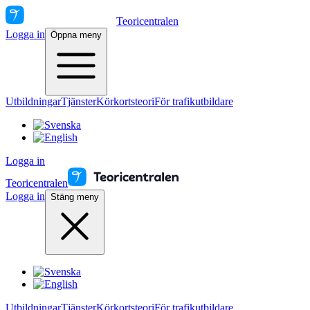
Teoricentralen
Logga in
Öppna meny
Utbildningar
Tjänster
Körkortsteori
För trafikutbildare
Logga in
Teoricentralen
Logga in
Stäng meny
Utbildningar
Tjänster
Körkortsteori
För trafikutbildare