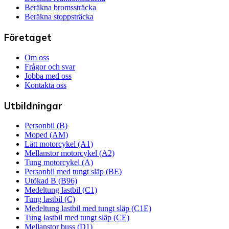
Beräkna bromssträcka
Beräkna stoppsträcka
Företaget
Om oss
Frågor och svar
Jobba med oss
Kontakta oss
Utbildningar
Personbil (B)
Moped (AM)
Lätt motorcykel (A1)
Mellanstor motorcykel (A2)
Tung motorcykel (A)
Personbil med tungt släp (BE)
Utökad B (B96)
Medeltung lastbil (C1)
Tung lastbil (C)
Medeltung lastbil med tungt släp (C1E)
Tung lastbil med tungt släp (CE)
Mellanstor buss (D1)