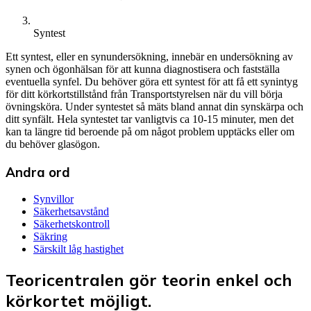
Syntest
Ett syntest, eller en synundersökning, innebär en undersökning av
synen och ögonhälsan för att kunna diagnostisera och fastställa
eventuella synfel. Du behöver göra ett syntest för att få ett synintyg
för ditt körkortstillstånd från Transportstyrelsen när du vill börja
övningsköra. Under syntestet så mäts bland annat din synskärpa och
ditt synfält. Hela syntestet tar vanligtvis ca 10-15 minuter, men det
kan ta längre tid beroende på om något problem upptäcks eller om
du behöver glasögon.
Andra ord
Synvillor
Säkerhetsavstånd
Säkerhetskontroll
Säkring
Särskilt låg hastighet
Teoricentralen gör teorin enkel och
körkortet möjligt.