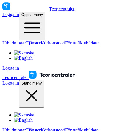
Teoricentralen
Logga in
Öppna meny
Utbildningar
Tjänster
Körkortsteori
För trafikutbildare
Logga in
Teoricentralen
Logga in
Stäng meny
Utbildningar
Tjänster
Körkortsteori
För trafikutbildare