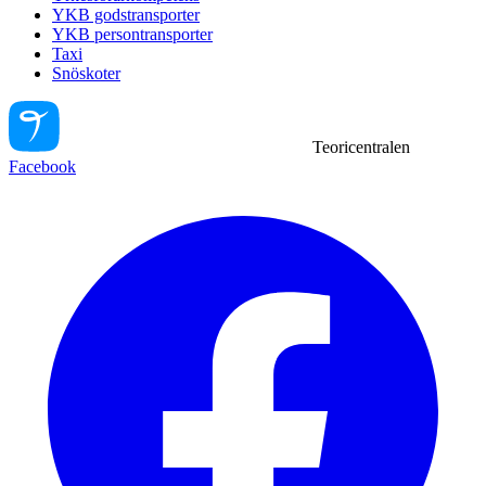
YKB godstransporter
YKB persontransporter
Taxi
Snöskoter
Teoricentralen
Facebook