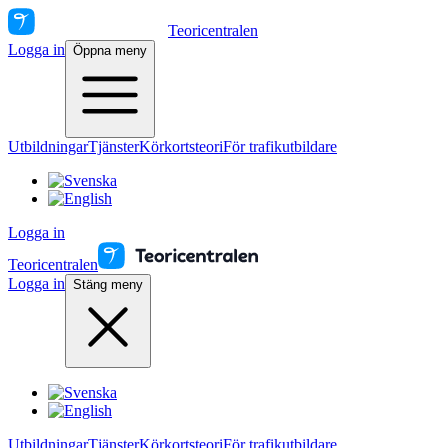
Teoricentralen
Logga in
Öppna meny
Utbildningar
Tjänster
Körkortsteori
För trafikutbildare
Logga in
Teoricentralen
Logga in
Stäng meny
Utbildningar
Tjänster
Körkortsteori
För trafikutbildare