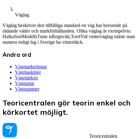
Väglag
Väglag beskriver den tillfälliga standard en väg har beroende på
rådande väder och markförhållanden. Olika väglag är exempelvis:
HalkaSnöModdIsTunn isRegnvått,TorrtVid vinterväglag måste man
numera enligt lag i Sverige ha vinterdäck.
Andra ord
Vägmarkeringar
Vägmaskiner
Vägmärken
Vägnamn
Vägnummer
Teoricentralen gör teorin enkel och
körkortet möjligt.
Teoricentralen