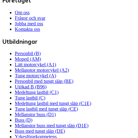
Företaget
Om oss
Frågor och svar
Jobba med oss
Kontakta oss
Utbildningar
Personbil (B)
Moped (AM)
Lätt motorcykel (A1)
Mellanstor motorcykel (A2)
Tung motorcykel (A)
Personbil med tungt släp (BE)
Utökad B (B96)
Medeltung lastbil (C1)
Tung lastbil (C)
Medeltung lastbil med tungt släp (C1E)
Tung lastbil med tungt släp (CE)
Mellanstor buss (D1)
Buss (D)
Mellanstor buss med tungt släp (D1E)
Buss med tungt släp (DE)
Yrkesförarkompetens