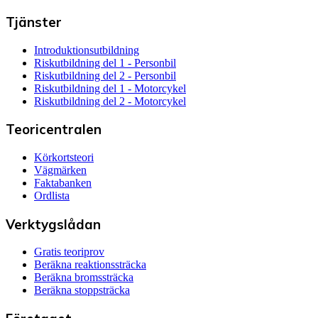
Tjänster
Introduktionsutbildning
Riskutbildning del 1 - Personbil
Riskutbildning del 2 - Personbil
Riskutbildning del 1 - Motorcykel
Riskutbildning del 2 - Motorcykel
Teoricentralen
Körkortsteori
Vägmärken
Faktabanken
Ordlista
Verktygslådan
Gratis teoriprov
Beräkna reaktionssträcka
Beräkna bromssträcka
Beräkna stoppsträcka