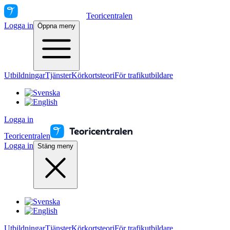
Teoricentralen
Logga in
Öppna meny
Utbildningar
Tjänster
Körkortsteori
För trafikutbildare
Logga in
Teoricentralen
Logga in
Stäng meny
Utbildningar
Tjänster
Körkortsteori
För trafikutbildare