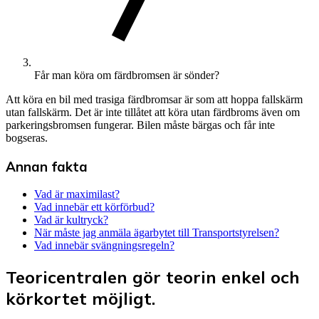
Får man köra om färdbromsen är sönder?
Att köra en bil med trasiga färdbromsar är som att hoppa fallskärm
utan fallskärm. Det är inte tillåtet att köra utan färdbroms även om
parkeringsbromsen fungerar. Bilen måste bärgas och får inte
bogseras.
Annan fakta
Vad är maximilast?
Vad innebär ett körförbud?
Vad är kultryck?
När måste jag anmäla ägarbytet till Transportstyrelsen?
Vad innebär svängningsregeln?
Teoricentralen gör teorin enkel och
körkortet möjligt.