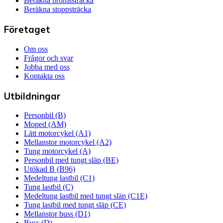
Beräkna bromssträcka
Beräkna stoppsträcka
Företaget
Om oss
Frågor och svar
Jobba med oss
Kontakta oss
Utbildningar
Personbil (B)
Moped (AM)
Lätt motorcykel (A1)
Mellanstor motorcykel (A2)
Tung motorcykel (A)
Personbil med tungt släp (BE)
Utökad B (B96)
Medeltung lastbil (C1)
Tung lastbil (C)
Medeltung lastbil med tungt släp (C1E)
Tung lastbil med tungt släp (CE)
Mellanstor buss (D1)
Buss (D)