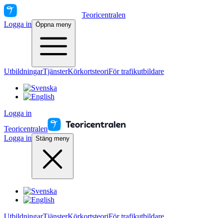
Teoricentralen
Logga in
Öppna meny
Utbildningar
Tjänster
Körkortsteori
För trafikutbildare
Logga in
Teoricentralen
Logga in
Stäng meny
Utbildningar
Tjänster
Körkortsteori
För trafikutbildare