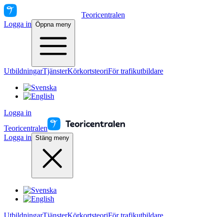
Teoricentralen
Logga in
Öppna meny
Utbildningar
Tjänster
Körkortsteori
För trafikutbildare
Logga in
Teoricentralen
Logga in
Stäng meny
Utbildningar
Tjänster
Körkortsteori
För trafikutbildare