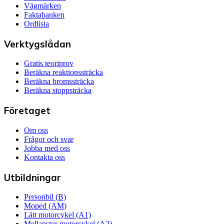
Vägmärken
Faktabanken
Ordlista
Verktygslådan
Gratis teoriprov
Beräkna reaktionssträcka
Beräkna bromssträcka
Beräkna stoppsträcka
Företaget
Om oss
Frågor och svar
Jobba med oss
Kontakta oss
Utbildningar
Personbil (B)
Moped (AM)
Lätt motorcykel (A1)
Mellanstor motorcykel (A2)