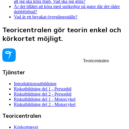
att jag ska köra fram, Vad ska jag göra?
Är det tillåtet att köra med snökedjor på gator där det råder
dubbförbud?
Vad är ett bevakat övergångsställe?
Teoricentralen gör teorin enkel och
körkortet möjligt.
Teoricentralen
Tjänster
Introduktionsutbildning
Riskutbildning del 1 - Personbil
Riskutbildning del 2 - Personbil
Riskutbildning del 1 - Motorcykel
Riskutbildning del 2 - Motorcykel
Teoricentralen
Körkortsteori