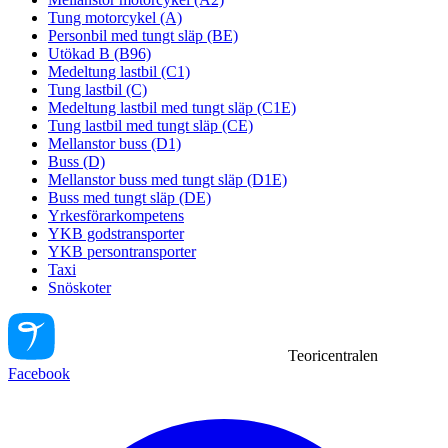
Tung motorcykel (A)
Personbil med tungt släp (BE)
Utökad B (B96)
Medeltung lastbil (C1)
Tung lastbil (C)
Medeltung lastbil med tungt släp (C1E)
Tung lastbil med tungt släp (CE)
Mellanstor buss (D1)
Buss (D)
Mellanstor buss med tungt släp (D1E)
Buss med tungt släp (DE)
Yrkesförarkompetens
YKB godstransporter
YKB persontransporter
Taxi
Snöskoter
Teoricentralen
Facebook