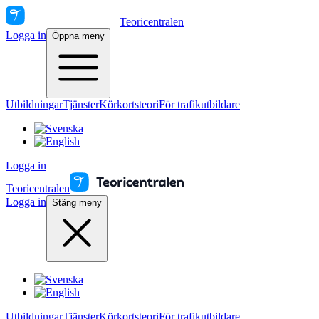
Teoricentralen
Logga in
Öppna meny
Utbildningar
Tjänster
Körkortsteori
För trafikutbildare
Logga in
Teoricentralen
Logga in
Stäng meny
Utbildningar
Tjänster
Körkortsteori
För trafikutbildare