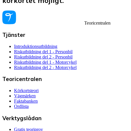
körkortet möjligt.
Teoricentralen
Tjänster
Introduktionsutbildning
Riskutbildning del 1 - Personbil
Riskutbildning del 2 - Personbil
Riskutbildning del 1 - Motorcykel
Riskutbildning del 2 - Motorcykel
Teoricentralen
Körkortsteori
Vägmärken
Faktabanken
Ordlista
Verktygslådan
Gratis teoriprov