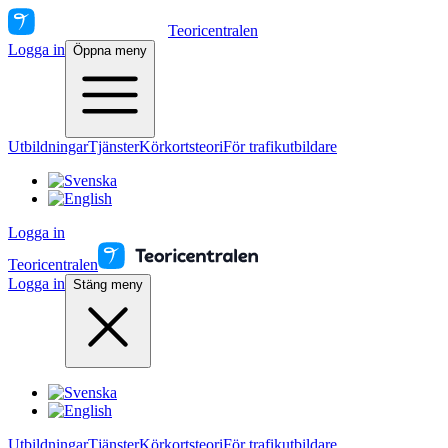
Teoricentralen
Logga in
Öppna meny
Utbildningar
Tjänster
Körkortsteori
För trafikutbildare
Logga in
Teoricentralen
Logga in
Stäng meny
Utbildningar
Tjänster
Körkortsteori
För trafikutbildare