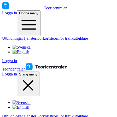
Teoricentralen
Logga in
Öppna meny
Utbildningar
Tjänster
Körkortsteori
För trafikutbildare
Logga in
Teoricentralen
Logga in
Stäng meny
Utbildningar
Tjänster
Körkortsteori
För trafikutbildare