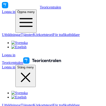
Teoricentralen
Logga in
Öppna meny
Utbildningar
Tjänster
Körkortsteori
För trafikutbildare
Logga in
Teoricentralen
Logga in
Stäng meny
Utbildningar
Tjänster
Körkortsteori
För trafikutbildare