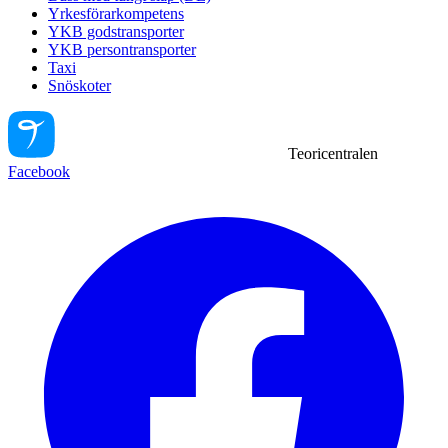
Yrkesförarkompetens
YKB godstransporter
YKB persontransporter
Taxi
Snöskoter
Teoricentralen
Facebook