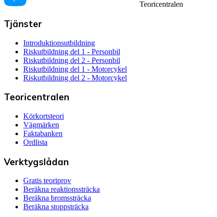
Teoricentralen
Tjänster
Introduktionsutbildning
Riskutbildning del 1 - Personbil
Riskutbildning del 2 - Personbil
Riskutbildning del 1 - Motorcykel
Riskutbildning del 2 - Motorcykel
Teoricentralen
Körkortsteori
Vägmärken
Faktabanken
Ordlista
Verktygslådan
Gratis teoriprov
Beräkna reaktionssträcka
Beräkna bromssträcka
Beräkna stoppsträcka