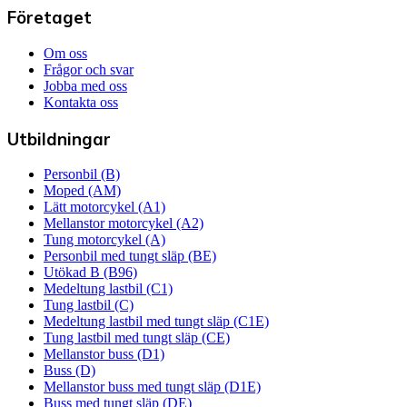
Företaget
Om oss
Frågor och svar
Jobba med oss
Kontakta oss
Utbildningar
Personbil (B)
Moped (AM)
Lätt motorcykel (A1)
Mellanstor motorcykel (A2)
Tung motorcykel (A)
Personbil med tungt släp (BE)
Utökad B (B96)
Medeltung lastbil (C1)
Tung lastbil (C)
Medeltung lastbil med tungt släp (C1E)
Tung lastbil med tungt släp (CE)
Mellanstor buss (D1)
Buss (D)
Mellanstor buss med tungt släp (D1E)
Buss med tungt släp (DE)