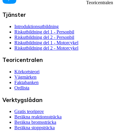
Teoricentralen
Tjänster
Introduktionsutbildning
Riskutbildning del 1 - Personbil
Riskutbildning del 2 - Personbil
Riskutbildning del 1 - Motorcykel
Riskutbildning del 2 - Motorcykel
Teoricentralen
Körkortsteori
Vägmärken
Faktabanken
Ordlista
Verktygslådan
Gratis teoriprov
Beräkna reaktionssträcka
Beräkna bromssträcka
Beräkna stoppsträcka