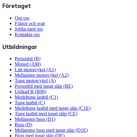
Företaget
Om oss
Frågor och svar
Jobba med oss
Kontakta oss
Utbildningar
Personbil (B)
Moped (AM)
Lätt motorcykel (A1)
Mellanstor motorcykel (A2)
Tung motorcykel (A)
Personbil med tungt släp (BE)
Utökad B (B96)
Medeltung lastbil (C1)
Tung lastbil (C)
Medeltung lastbil med tungt släp (C1E)
Tung lastbil med tungt släp (CE)
Mellanstor buss (D1)
Buss (D)
Mellanstor buss med tungt släp (D1E)
Buss med tungt släp (DE)