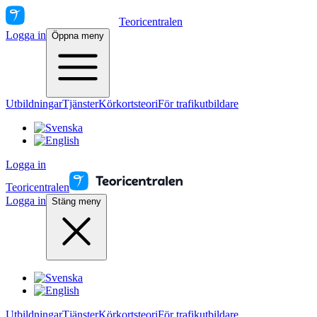
Teoricentralen
Logga in
Öppna meny
Utbildningar
Tjänster
Körkortsteori
För trafikutbildare
Logga in
Teoricentralen
Logga in
Stäng meny
Utbildningar
Tjänster
Körkortsteori
För trafikutbildare