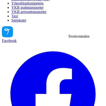
Yrkesförarkompetens
YKB godstransporter
YKB persontransporter
Taxi
Snöskoter
Teoricentralen
Facebook