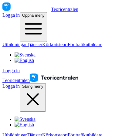
Teoricentralen
Logga in
Öppna meny
Utbildningar
Tjänster
Körkortsteori
För trafikutbildare
Logga in
Teoricentralen
Logga in
Stäng meny
Utbildningar
Tjänster
Körkortsteori
För trafikutbildare