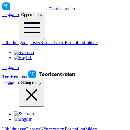
Teoricentralen
Logga in
Öppna meny
Utbildningar
Tjänster
Körkortsteori
För trafikutbildare
Logga in
Teoricentralen
Logga in
Stäng meny
Utbildningar
Tjänster
Körkortsteori
För trafikutbildare