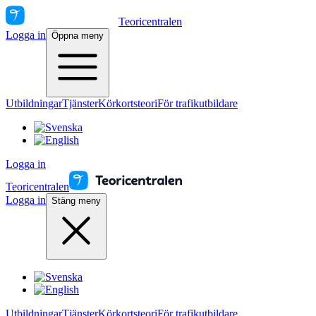
Teoricentralen
Logga in
Öppna meny
Utbildningar
Tjänster
Körkortsteori
För trafikutbildare
Logga in
Teoricentralen
Logga in
Stäng meny
Utbildningar
Tjänster
Körkortsteori
För trafikutbildare