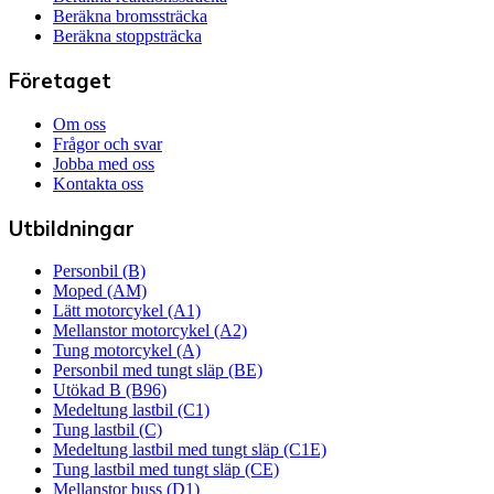
Beräkna bromssträcka
Beräkna stoppsträcka
Företaget
Om oss
Frågor och svar
Jobba med oss
Kontakta oss
Utbildningar
Personbil (B)
Moped (AM)
Lätt motorcykel (A1)
Mellanstor motorcykel (A2)
Tung motorcykel (A)
Personbil med tungt släp (BE)
Utökad B (B96)
Medeltung lastbil (C1)
Tung lastbil (C)
Medeltung lastbil med tungt släp (C1E)
Tung lastbil med tungt släp (CE)
Mellanstor buss (D1)