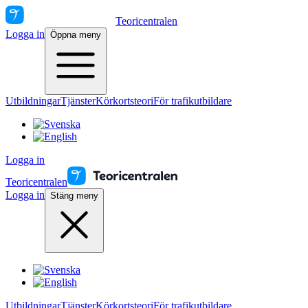
Teoricentralen
Logga in
Öppna meny
Utbildningar
Tjänster
Körkortsteori
För trafikutbildare
Logga in
Teoricentralen
Logga in
Stäng meny
Utbildningar
Tjänster
Körkortsteori
För trafikutbildare