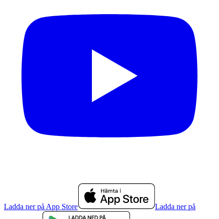
Ladda ner på App Store
Ladda ner på