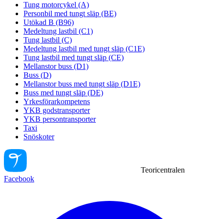
Tung motorcykel (A)
Personbil med tungt släp (BE)
Utökad B (B96)
Medeltung lastbil (C1)
Tung lastbil (C)
Medeltung lastbil med tungt släp (C1E)
Tung lastbil med tungt släp (CE)
Mellanstor buss (D1)
Buss (D)
Mellanstor buss med tungt släp (D1E)
Buss med tungt släp (DE)
Yrkesförarkompetens
YKB godstransporter
YKB persontransporter
Taxi
Snöskoter
Teoricentralen
Facebook