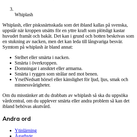
Whiplash
Whiplash, eller pisksnärtsskada som det ibland kallas på svenska,
uppstår när kroppen utsätts för en yttre kraft som plötsligt kastar
huvudet framåt och bakåt. Det kan i grund och botten beskrivas som
en stukning av nacken, men det kan leda till långvariga besvär.
Symtom på whiplash är bland annat:
Stelhet eller smärta i nacken.
Smärta i överkroppen.
Domningar i ansiktet eller armarna.
Smärta i ryggen som strålar ned mot benen.
YrselNedsatt hörsel eller känslighet för ljud, ljus, smak och
minnessvårigheter.
Om du misstänker att du drabbats av whiplash så ska du uppsöka
vårdcentral, om du upplever smärta eller andra problem så kan det
ibland behövas akutvård.
Andra ord
Ytinlärning
Ägarbyte