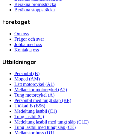
Beräkna bromssträcka
Beräkna stoppsträcka
Företaget
Om oss
Frågor och svar
Jobba med oss
Kontakta oss
Utbildningar
Personbil (B)
Moped (AM)
Lätt motorcykel (A1)
Mellanstor motorcykel (A2)
Tung motorcykel (A)
Personbil med tungt släp (BE)
Utökad B (B96)
Medeltung lastbil (C1)
Tung lastbil (C)
Medeltung lastbil med tungt släp (C1E)
Tung lastbil med tungt släp (CE)
Mellanstor buss (D1)