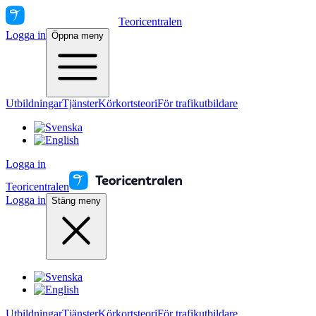
Teoricentralen
Logga in
Öppna meny
Utbildningar
Tjänster
Körkortsteori
För trafikutbildare
Logga in
Teoricentralen
Logga in
Stäng meny
Utbildningar
Tjänster
Körkortsteori
För trafikutbildare