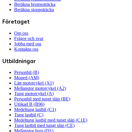
Beräkna bromssträcka
Beräkna stoppsträcka
Företaget
Om oss
Frågor och svar
Jobba med oss
Kontakta oss
Utbildningar
Personbil (B)
Moped (AM)
Lätt motorcykel (A1)
Mellanstor motorcykel (A2)
Tung motorcykel (A)
Personbil med tungt släp (BE)
Utökad B (B96)
Medeltung lastbil (C1)
Tung lastbil (C)
Medeltung lastbil med tungt släp (C1E)
Tung lastbil med tungt släp (CE)
Mellanstor buss (D1)