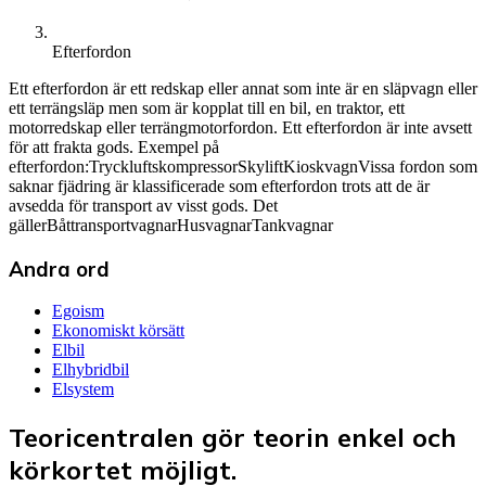
Efterfordon
Ett efterfordon är ett redskap eller annat som inte är en släpvagn eller
ett terrängsläp men som är kopplat till en bil, en traktor, ett
motorredskap eller terrängmotorfordon. Ett efterfordon är inte avsett
för att frakta gods. Exempel på
efterfordon:TryckluftskompressorSkyliftKioskvagnVissa fordon som
saknar fjädring är klassificerade som efterfordon trots att de är
avsedda för transport av visst gods. Det
gällerBåttransportvagnarHusvagnarTankvagnar
Andra ord
Egoism
Ekonomiskt körsätt
Elbil
Elhybridbil
Elsystem
Teoricentralen gör teorin enkel och
körkortet möjligt.