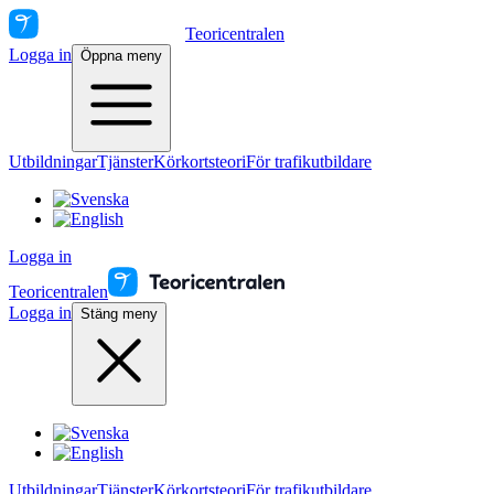
Teoricentralen
Logga in
Öppna meny
Utbildningar
Tjänster
Körkortsteori
För trafikutbildare
Logga in
Teoricentralen
Logga in
Stäng meny
Utbildningar
Tjänster
Körkortsteori
För trafikutbildare