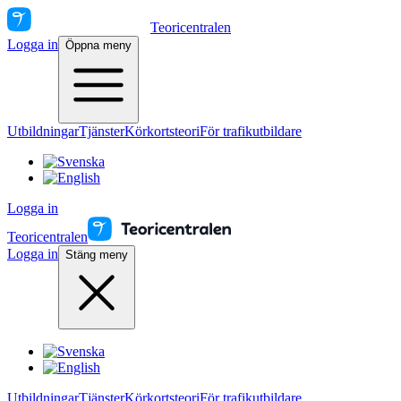
Teoricentralen
Logga in
Öppna meny
Utbildningar
Tjänster
Körkortsteori
För trafikutbildare
Logga in
Teoricentralen
Logga in
Stäng meny
Utbildningar
Tjänster
Körkortsteori
För trafikutbildare