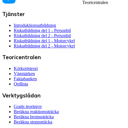
Teoricentralen
Tjänster
Introduktionsutbildning
Riskutbildning del 1 - Personbil
Riskutbildning del 2 - Personbil
Riskutbildning del 1 - Motorcykel
Riskutbildning del 2 - Motorcykel
Teoricentralen
Körkortsteori
Vägmärken
Faktabanken
Ordlista
Verktygslådan
Gratis teoriprov
Beräkna reaktionssträcka
Beräkna bromssträcka
Beräkna stoppsträcka