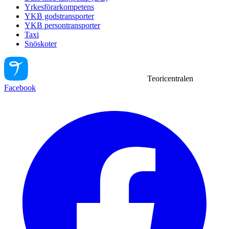
Yrkesförarkompetens
YKB godstransporter
YKB persontransporter
Taxi
Snöskoter
Teoricentralen
Facebook