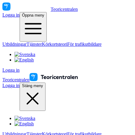
Teoricentralen
Logga in
Öppna meny
Utbildningar
Tjänster
Körkortsteori
För trafikutbildare
Logga in
Teoricentralen
Logga in
Stäng meny
Utbildningar
Tjänster
Körkortsteori
För trafikutbildare