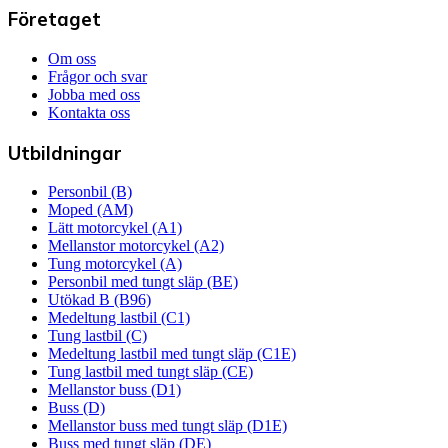
Företaget
Om oss
Frågor och svar
Jobba med oss
Kontakta oss
Utbildningar
Personbil (B)
Moped (AM)
Lätt motorcykel (A1)
Mellanstor motorcykel (A2)
Tung motorcykel (A)
Personbil med tungt släp (BE)
Utökad B (B96)
Medeltung lastbil (C1)
Tung lastbil (C)
Medeltung lastbil med tungt släp (C1E)
Tung lastbil med tungt släp (CE)
Mellanstor buss (D1)
Buss (D)
Mellanstor buss med tungt släp (D1E)
Buss med tungt släp (DE)