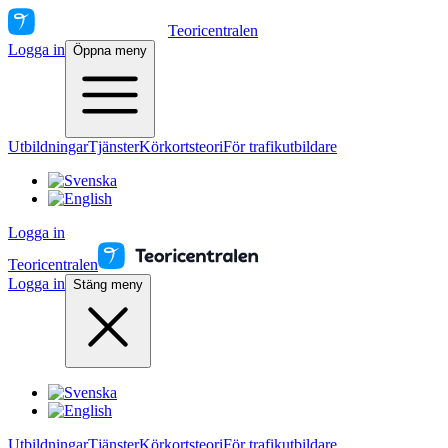
Teoricentralen
Logga in
Öppna meny
Utbildningar
Tjänster
Körkortsteori
För trafikutbildare
Logga in
Teoricentralen
Logga in
Stäng meny
Utbildningar
Tjänster
Körkortsteori
För trafikutbildare