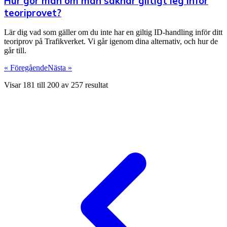
Hur gör man om man saknar giltigt leg inför
teoriprovet?
Lär dig vad som gäller om du inte har en giltig ID-handling inför ditt
teoriprov på Trafikverket. Vi går igenom dina alternativ, och hur de
går till.
« Föregående
Nästa »
Visar
181
till
200
av
257
resultat