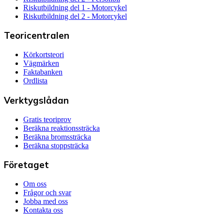
Riskutbildning del 1 - Motorcykel
Riskutbildning del 2 - Motorcykel
Teoricentralen
Körkortsteori
Vägmärken
Faktabanken
Ordlista
Verktygslådan
Gratis teoriprov
Beräkna reaktionssträcka
Beräkna bromssträcka
Beräkna stoppsträcka
Företaget
Om oss
Frågor och svar
Jobba med oss
Kontakta oss