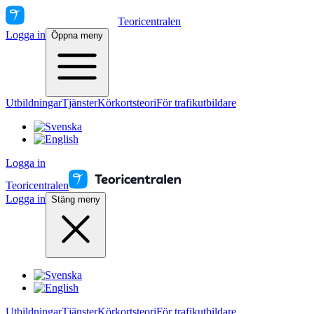
Teoricentralen
Logga in
Öppna meny
Utbildningar
Tjänster
Körkortsteori
För trafikutbildare
Logga in
Teoricentralen
Logga in
Stäng meny
Utbildningar
Tjänster
Körkortsteori
För trafikutbildare