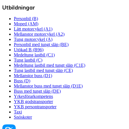
Utbildningar
Personbil (B)
Moped (AM)
Lätt motorcykel (A1)
Mellanstor motorcykel (A2)
Tung motorcykel (A)
Personbil med tungt släp (BE)
Utökad B (B96)
Medeltung lastbil (C1)
Tung lastbil (C)
Medeltung lastbil med tungt släp (C1E)
Tung lastbil med tungt släp (CE)
Mellanstor buss (D1)
Buss (D)
Mellanstor buss med tungt släp (D1E)
Buss med tungt släp (DE)
Yrkesförarkompetens
YKB godstransporter
YKB persontransporter
Taxi
Snöskoter