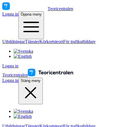
Teoricentralen
Logga in
Öppna meny
Utbildningar
Tjänster
Körkortsteori
För trafikutbildare
Logga in
Teoricentralen
Logga in
Stäng meny
Utbildningar
Tjänster
Körkortsteori
För trafikutbildare