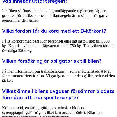
Vad innebär utfartsregeln?
I trafiken så finns det ett antal grundläggande regler som lägger
grunden för trafiksäkerheten, utfartsregeln är en sådan, här går vi
igenom när den gäller.
Vilka fordon får du köra med ett B-körkort?
Få B-körkort med oss! Kör personbil eller lätt lastbil upp till 3500
kg. Koppla även en lätt släpvagn upp till 750 kg. Totalvikten får inte
överstiga 3500 kg.
Vilken försäkring är obligatorisk till bilen?
Få mer information om trafikförsäkring - som är ett lagstadgat krav
för ett motordrivet fordon. Vi går igenom när den gäller, och vad den
täcker.
Vilket ämne i bilens avgaser försämrar blodets
förmåga att transportera syre?
Kolmonoxid, en farligt giftig gas, minskar blodets
syreupptagningsförmåga, vilket kan orsaka trötthet. Bilar med