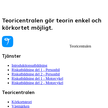
Teoricentralen gör teorin enkel och
körkortet möjligt.
Teoricentralen
Tjänster
Introduktionsutbildning
Riskutbildning del 1 - Personbil
Riskutbildning del 2 - Personbil
Riskutbildning del 1 - Motorcykel
Riskutbildning del 2 - Motorcykel
Teoricentralen
Körkortsteori
Vägmärken